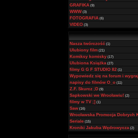
GRAFIKA
(9)
WWW
(3)
FOTOGRAFIA
(6)
VIDEO
(3)
Nasza twórczość
(1)
Ulubiony film
(21)
Komiksy komisky
(17)
Ulubiona Książka
(27)
filmy G G F STUDIO 82
(1)
Wypowiedz się na forum i wygra
napisy do filmów O_o
(11)
Z.F. Skurcz ;D
(9)
Sapkowski we Wrocławiu!
(2)
filmy w TV ;]
(1)
Saw
(16)
Wrocławska Promocja Dobrych Ks
Seriale
(15)
Kroniki Jakuba Wędrowycza
(2)