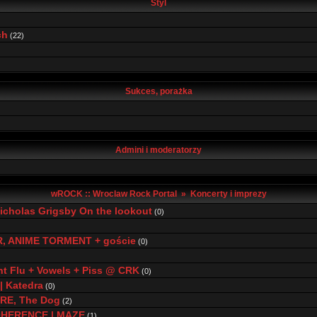
Styl
ch
(22)
Sukces, porażka
Admini i moderatorzy
wROCK :: Wroclaw Rock Portal
»
Koncerty i imprezy
icholas Grigsby On the lookout
(0)
R, ANIME TORMENT + goście
(0)
t Flu + Vowels + Piss @ CRK
(0)
 Katedra
(0)
RE, The Dog
(2)
OHERENCE | MAZE
(1)