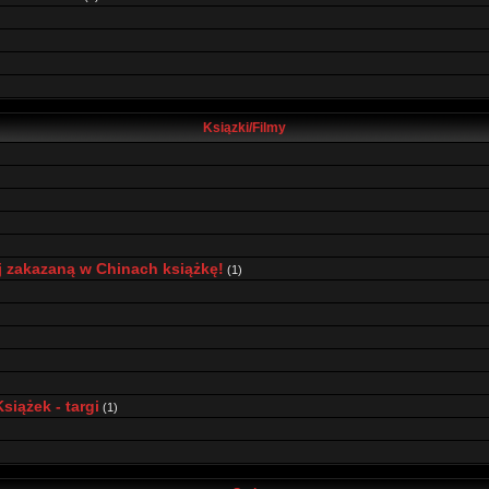
Ksiązki/Filmy
j zakazaną w Chinach książkę!
(1)
iążek - targi
(1)