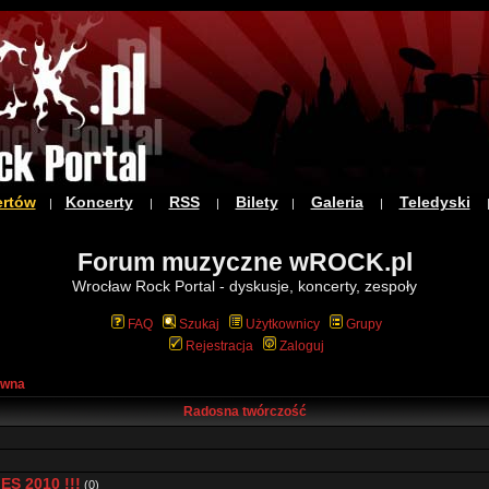
ertów
Koncerty
RSS
Bilety
Galeria
Teledyski
|
|
|
|
|
Forum muzyczne wROCK.pl
Wrocław Rock Portal - dyskusje, koncerty, zespoły
FAQ
Szukaj
Użytkownicy
Grupy
Rejestracja
Zaloguj
ówna
Radosna twórczość
S 2010 !!!
(0)