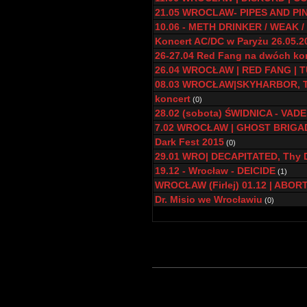
21.05 WROCLAW- PIPES AND PINT
10.06 - METH DRINKER / WEAK
Koncert AC/DC w Paryżu 26.05.2
26-27.04 Red Fang na dwóch ko
26.04 WROCŁAW | RED FANG | 
08.03 WROCŁAW|SKYHARBOR, 
koncert
(0)
28.02 (sobota) ŚWIDNICA - VADE
7.02 WROCŁAW | GHOST BRIGA
Dark Fest 2015
(0)
29.01 WRO| DECAPITATED, Thy D
19.12 - Wrocław - DEICIDE
(1)
WROCŁAW (Firlej) 01.12 | ABOR
Dr. Misio we Wrocławiu
(0)