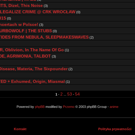
S, Dizel, This Noise
(3)
 / LEGALIZE CRIME @ CRK WROCŁAW
(0)
015
(0)
ncertach w Polsce!
(3)
TURBOWOLF | THE STUBS
(0)
TIDES FROM NEBULA, SLEEPMAKESWAVES
(2)
R, Oblivion, In The Name Of Go
(1)
DE, AGRIMONIA, TALBOT
(3)
isease, Materia, The Sixpounder
(2)
TED + Exhumed, Origin, Miasmal
(1)
2
53
54
1
-
...
-
Powered by
phpBB
modified by
Przemo
© 2003 phpBB Group -
anime
Kontakt
Polityka prywatności