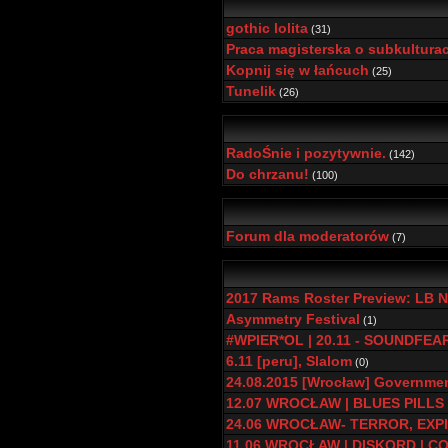
gothic lolita
(31)
Praca magisterska o subkultura
Kopnij się w łańcuch
(25)
Tunelik
(26)
RadoŚnie i pozytywnie.
(142)
Do chrzanu!
(100)
Forum dla moderatorów
(7)
2017 Rams Roster Preview: LB N
Asymmetry Festival
(1)
#WPIER*OL | 20.11 - SOUNDFEA
6.11 [peru], Slalom
(0)
24.08.2015 [Wrocław] Governmen
12.07 WROCŁAW | BLUES PILLS |
24.06 WROCŁAW- TERROR, EXPI
11.06 WROCŁAW | DISKORD | C