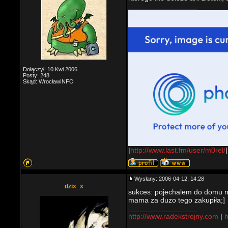
_________________
Dołączył: 10 Kwi 2006
Posty: 248
Skąd: WrocławINFO
|
http://www.last.fm/user/m0rel/
|
Wysłany: 2006-04-12, 14:28
dzix_x
sukces: pojechalem do domu na
mama za duzo tego zakupiła;]
_________________
http://www.radekstrojny.com
|
h