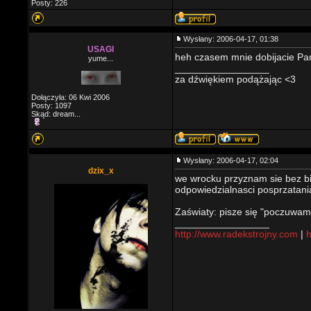
Posty: 226
Wysłany: 2006-04-17, 01:38
USAGI
heh czasem mnie dobijacie Pan
yume...
_________________
za dźwiękiem podążając <3
Dołączyła: 06 Kwi 2006
Posty: 1097
Skąd: dream...
Wysłany: 2006-04-17, 02:04
dzix_x
we wrocku przyznam sie bez bi
odpowiedzialnasci posprzatania
Zaświaty: pisze się "poczuwam
_________________
http://www.radekstrojny.com
|
h