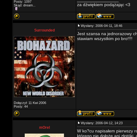
Posty: 1097
za dźwiękiem podążając <3
Skąd: dream...
Wysłany: 2006-04-11, 18:46
Surrounded
Jest szansa na jednorazowy cho
stawiam wszystkim po bro!!!!
Dołączył: 11 Kwi 2006
Posty: 44
Wysłany: 2006-04-12, 14:23
mOrel
W ko?cu napisałem pierwszy roz
którego nie dołoże ani złotóki