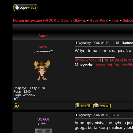
Forum muzyczne wROCK.pl Strona Główna
»
Hyde-Park
»
Inne
»
Sukce
Autor
Wysłany: 2006-04-10, 12:15
Radośn
Jars
W tym temacie można pisać o 
(..=(======:::
_________________
http://wrock.pl
|
teledyski.wro
Muzyczka:
www.last.fm/user/
Dołączył: 01 Sty 1970
Posty: 1240
Skąd: Wrocław
Wysłany: 2006-04-10, 16:25
USAGI
hehe optymistyczne było to jak
yume...
gdogą bo ta którą mieliśmy je
_________________