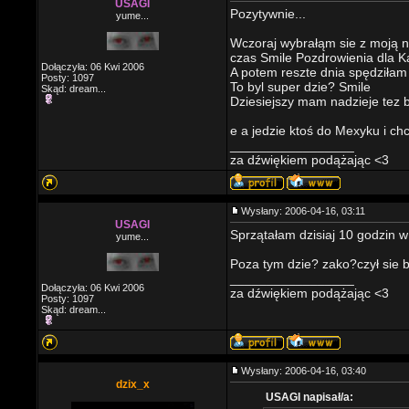
USAGI
Pozytywnie...
yume...
Wczoraj wybrałąm sie z moją na
czas Smile Pozdrowienia dla 
Dołączyła: 06 Kwi 2006
A potem reszte dnia spędziłam
Posty: 1097
To byl super dzie? Smile
Skąd: dream...
Dziesiejszy mam nadzieje tez 
e a jedzie ktoś do Mexyku i c
_________________
za dźwiękiem podążając <3
Wysłany: 2006-04-16, 03:11
USAGI
Sprzątałam dzisiaj 10 godzin w 
yume...
Poza tym dzie? zako?czył sie b
_________________
Dołączyła: 06 Kwi 2006
za dźwiękiem podążając <3
Posty: 1097
Skąd: dream...
Wysłany: 2006-04-16, 03:40
dzix_x
USAGI napisał/a: