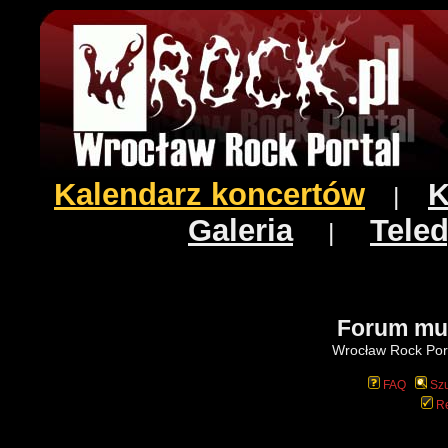
Kalendarz koncertów
K
|
Galeria
Teled
|
Forum mu
Wrocław Rock Port
FAQ
Szu
Re