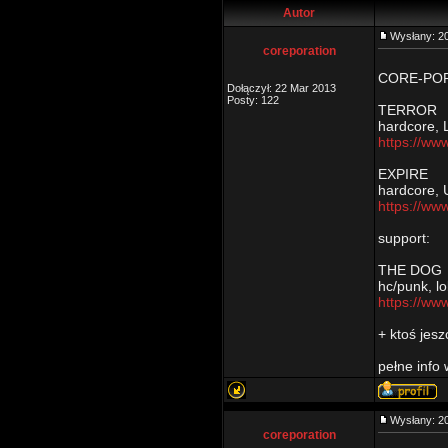
Autor
Wysłany: 2
coreporation
CORE-PORA
Dołączył: 22 Mar 2013
Posty: 122
TERROR
hardcore, 
https://ww
EXPIRE
hardcore, 
https://ww
support:
THE DOG
hc/punk, lo
https://ww
+ ktoś jes
pełne info
Wysłany: 2
coreporation