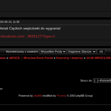
015-06-14, 11:36
Metali Ciężkich wejściówki do wygrania!
w.facebook.com/...9829127/?type=1
Wyświetl posty z ostatnich:
ówna
»
wROCK :: Wroclaw Rock Portal
»
Koncerty i imprezy
»
24.06 WROCŁAW-
Skocz do:
um
Powered by
phpBB
modified by
Przemo
© 2003 phpBB Group