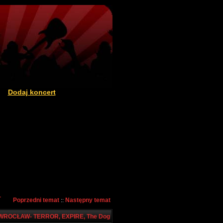
Dodaj koncert
|
-
Poprzedni temat
Następny temat
::
 WROCŁAW- TERROR, EXPIRE, The Dog