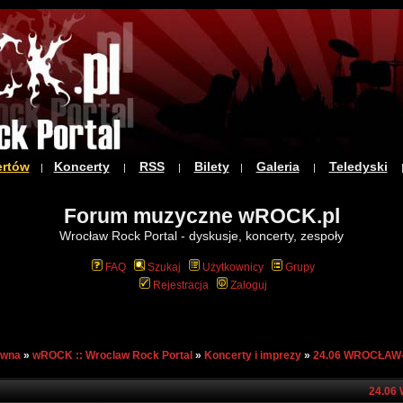
ertów
Koncerty
RSS
Bilety
Galeria
Teledyski
|
|
|
|
|
Forum muzyczne wROCK.pl
Wrocław Rock Portal - dyskusje, koncerty, zespoły
FAQ
Szukaj
Użytkownicy
Grupy
Rejestracja
Zaloguj
ówna
»
wROCK :: Wroclaw Rock Portal
»
Koncerty i imprezy
»
24.06 WROCŁAW
24.06