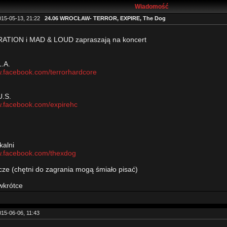
Wiadomość
015-05-13, 21:22
24.06 WROCŁAW- TERROR, EXPIRE, The Dog
TION i MAD & LOUD zapraszają na koncert
L.A.
w.facebook.com/terrorhardcore
U.S.
w.facebook.com/expirehc
kalni
w.facebook.com/thexdog
zcze (chętni do zagrania mogą śmiało pisać)
 wkrótce
015-06-06, 11:43