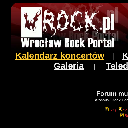
Kalendarz koncertów
K
|
Galeria
Teled
|
Forum mu
Wrocław Rock Port
FAQ
Szu
Re