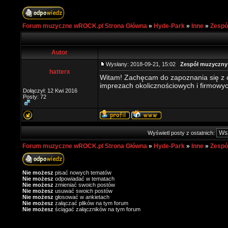
Forum muzyczne wROCK.pl Strona Główna
»
Hyde-Park
»
Inne
»
Zespó
Autor
Wysłany: 2018-09-21, 15:02
Zespół muzyczny 
hatterx
Witam! Zachęcam do zapoznania się z 
imprezach okolicznościowych i firmowy
Dołączył: 12 Kwi 2016
Posty: 72
Wyświetl posty z ostatnich:
Forum muzyczne wROCK.pl Strona Główna
»
Hyde-Park
»
Inne
»
Zespó
Nie możesz
pisać nowych tematów
Nie możesz
odpowiadać w tematach
Nie możesz
zmieniać swoich postów
Nie możesz
usuwać swoich postów
Nie możesz
głosować w ankietach
Nie możesz
załączać plików na tym forum
Nie możesz
ściągać załączników na tym forum