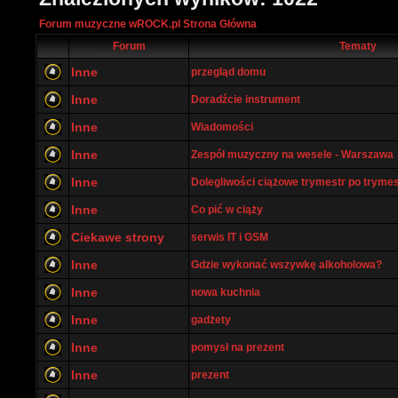
Forum muzyczne wROCK.pl Strona Główna
Forum
Tematy
Inne
przegląd domu
Inne
Doradźcie instrument
Inne
Wiadomości
Inne
Zespół muzyczny na wesele - Warszawa
Inne
Dolegliwości ciążowe trymestr po tryme
Inne
Co pić w ciąży
Ciekawe strony
serwis IT i GSM
Inne
Gdzie wykonać wszywkę alkoholowa?
Inne
nowa kuchnia
Inne
gadżety
Inne
pomysł na prezent
Inne
prezent