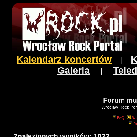
Kalendarz koncertów
K
|
Galeria
Teled
|
Forum mu
Wrocław Rock Port
FAQ
Szu
Re
Znalezionych wyników: 1022