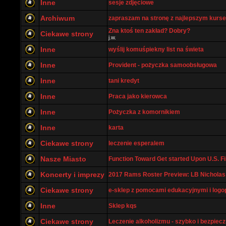
Inne
sesje zdjęciowe
Archiwum
zapraszam na stronę z najlepszym kurs
Zna ktoś ten zakład? Dobry?
Ciekawe strony
j.w.
Inne
wyślij komuśpiekny list na świeta
Inne
Provident - pożyczka samoobsługowa
Inne
tani kredyt
Inne
Praca jako kierowca
Inne
Pożyczka z komornikiem
Inne
karta
Ciekawe strony
leczenie esperalem
Nasze Miasto
Function Toward Get started Upon U.S. Fin
Koncerty i imprezy
2017 Rams Roster Preview: LB Nicholas 
Ciekawe strony
e-sklep z pomocami edukacyjnymi i log
Inne
Sklep kqs
Ciekawe strony
Leczenie alkoholizmu - szybko i bezpiecz