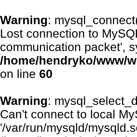
Warning
: mysql_connect(
Lost connection to MySQL 
communication packet', sy
/home/hendryko/www/wro
on line
60
Warning
: mysql_select_d
Can't connect to local M
'/var/run/mysqld/mysqld.so