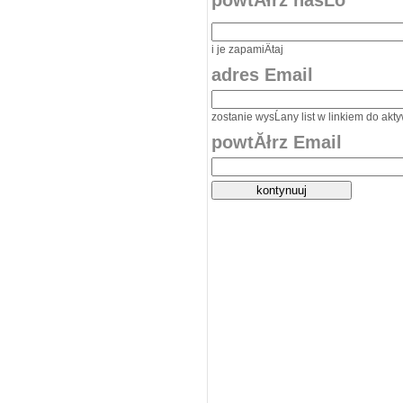
powtĂłrz hasĹo
i je zapamiÄtaj
adres Email
zostanie wysĹany list w linkiem do akt
powtĂłrz Email