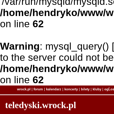
'/var/run/mysqld/mysqld.so
/home/hendryko/www/wro
on line
62
Warning
: mysql_query() 
to the server could not be
/home/hendryko/www/wro
on line
62
wrock.pl
|
forum
|
kalendarz
|
koncerty
|
bilety
|
kluby
|
ogĹo
teledyski.wrock.pl