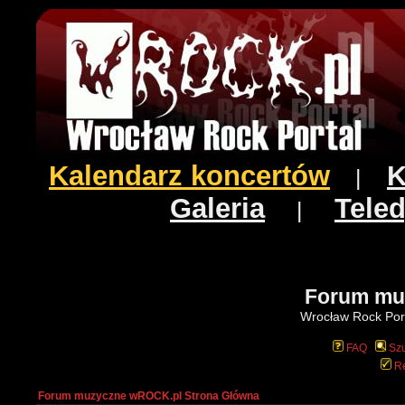
Kalendarz koncertów
K
|
Galeria
Teled
|
Forum mu
Wrocław Rock Port
FAQ
Szu
Re
Forum muzyczne wROCK.pl Strona Główna