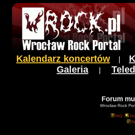
Kalendarz koncertów
K
|
Galeria
Teled
|
Forum mu
Wrocław Rock Port
FAQ
Szu
Re