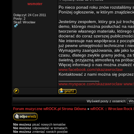
wsmoter
Po nieco ponad roku znów rozstaliśmy 
Poniżej ogłoszenie, w którym znajdzieci
Dołączył: 24 Cze 2011
Posty: 2
Jesteśmy zespołem, który gra już troc
Skąd: Wrocław
demo, którego można posłuchać na na
tworzenie własnego materiału, którego 
docierać do coraz szerszej publiczności
Nie interesuje nas współpraca z począt
już pewne umiejętności techniczne i nie
Wymagamy zaangażowania, ale jako ludz
czasu, dlatego zwykle gramy jedną, za
świetną, przyjazną atmosferą na próbac
Więcej informacji o nas można znaleźć 
www.facebook.com/skazawroclaw
Kontaktować z nami można się poprzez
_________________
www.myspace.com/skazawroclaw
www.
Wyświetl posty z ostatnich:
Forum muzyczne wROCK.pl Strona Główna
»
wROCK :: Wroclaw Rock 
Nie możesz
pisać nowych tematów
Nie możesz
odpowiadać w tematach
Nie możesz
zmieniać swoich postów