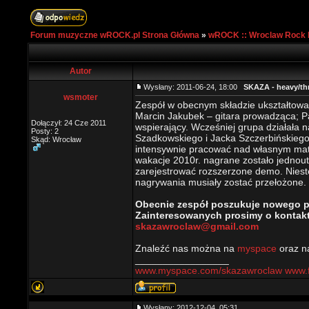
Forum muzyczne wROCK.pl Strona Główna
»
wROCK :: Wroclaw Rock 
Autor
Wysłany: 2011-06-24, 18:00
SKAZA - heavy/th
wsmoter
Zespół w obecnym składzie ukształtował
Marcin Jakubek – gitara prowadząca; P
Dołączył: 24 Cze 2011
wspierający. Wcześniej grupa działała 
Posty: 2
Szadkowskiego i Jacka Szczerbińskiego,
Skąd: Wrocław
intensywnie pracować nad własnym mate
wakacje 2010r. nagrane zostało jednou
zarejestrować rozszerzone demo. Niest
nagrywania musiały zostać przełożone.
Obecnie zespół poszukuje nowego pe
Zainteresowanych prosimy o kontakt
skazawroclaw@gmail.com
Znaleźć nas można na
myspace
oraz 
_________________
www.myspace.com/skazawroclaw
www.
Wysłany: 2012-12-04, 05:31