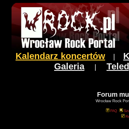
Kalendarz koncertów
K
|
Galeria
Teled
|
Forum mu
Wrocław Rock Port
FAQ
Szu
Re