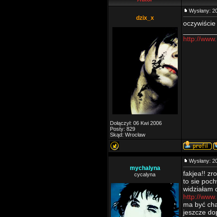
Wysłany: 2
dzix_x
oczywiście
________
http://www
Dołączył: 06 Kwi 2006
Posty: 829
Skąd: Wrocław
Wysłany: 2
mychalyna
fakjea!! zr
cycalyna
to sie poc
widziałam 
http://www
ma być cha
jeszcze d