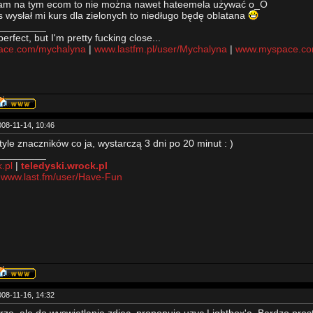
tam na tym ecom to nie można nawet hateemela używać o_O
s wysłał mi kurs dla zielonych to niedługo będę oblatana
_________
erfect, but I'm pretty fucking close...
ce.com/mychalyna
|
www.lastfm.pl/user/Mychalyna
|
www.myspace.com
008-11-14, 10:46
yle znaczników co ja, wystarczą 3 dni po 20 minut : )
_________
k.pl
|
teledyski.wrock.pl
:
www.last.fm/user/Have-Fun
008-11-16, 14:32