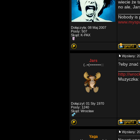
wiecie że 
no ale, Jar
________
Nobody is p
www.myspa
Dołączyła: 08 Maj 2007
Posty: 507
Skąd: K-PAX
Wysłany: 2
Jars
?eby znać t
(..=(======:::
________
http://wroc
Muzyczka
Dołączył: 01 Sty 1970
Posty: 1240
Skąd: Wrocław
Wysłany: 2
Yaga