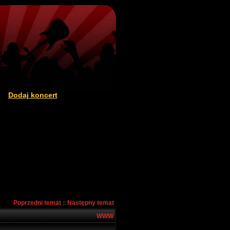
Dodaj koncert
|
Poprzedni temat
Następny temat
::
WWW