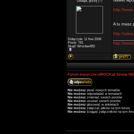
Nawet wporz
Uwaga, gryzę ]:-)
http://www
A tu masz 
http://adas
________
Dołączyła: 11 Kwi 2006
Posty: 781
http://ewst
Skąd: Wrocław/BD
Forum muzyczne wROCK.pl Strona Gł
Nie możesz
pisać nowych tematów
Nie możesz
odpowiadać w tematach
Nie możesz
zmieniać swoich postów
Nie możesz
usuwać swoich postów
Nie możesz
głosować w ankietach
Nie możesz
załączać plików na tym forum
Nie możesz
ściągać załączników na tym for