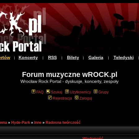
ertów
Koncerty
RSS
Bilety
Galeria
Teledyski
|
|
|
|
|
Forum muzyczne wROCK.pl
Wrocław Rock Portal - dyskusje, koncerty, zespoły
FAQ
Szukaj
Użytkownicy
Grupy
Rejestracja
Zaloguj
ówna
»
Hyde-Park
»
Inne
»
Radosna twórczość
Wiadomość