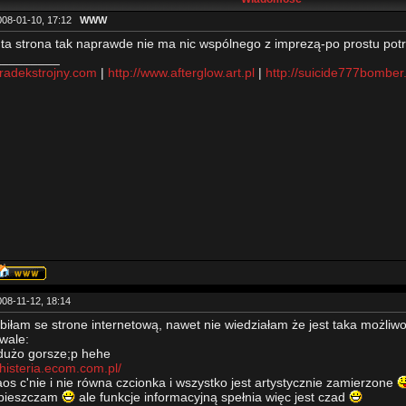
008-01-10, 17:12
WWW
 ta strona tak naprawde nie ma nic wspólnego z imprezą-po prostu po
_________
.radekstrojny.com
|
http://www.afterglow.art.pl
|
http://suicide777bomber
008-11-12, 18:14
obiłam se strone internetową, nawet nie wiedziałam że jest taka możliwo
hwale:
dużo gorsze;p hehe
.histeria.ecom.com.pl/
os c'nie i nie równa czcionka i wszystko jest artystycznie zamierzone
opieszczam
ale funkcje informacyjną spełnia więc jest czad