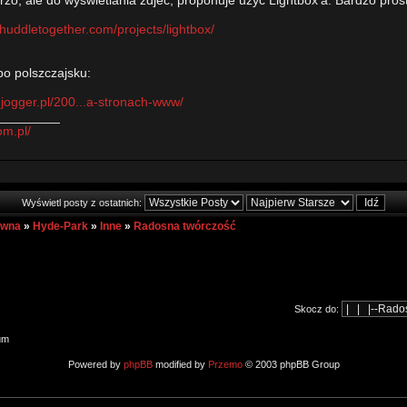
o, ale do wyswietlania zdjec, proponuje uzyc Lightbox'a. Bardzo proste 
.huddletogether.com/projects/lightbox/
po polszczajsku:
.jogger.pl/200...a-stronach-www/
_________
om.pl/
Wyświetl posty z ostatnich:
ówna
»
Hyde-Park
»
Inne
»
Radosna twórczość
Skocz do:
um
Powered by
phpBB
modified by
Przemo
© 2003 phpBB Group