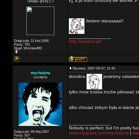
Ej, a ja mam urodziny we wtorek ;P
Uwaga, gryzę ]:-)
Jestem staraaaaa!!
_________________
Dołączyła: 11 Kwi 2006
http://ewstom.pl/
Posty: 781
Skąd: Wrocław/BD
Wysłany: 2007-09-07, 21:45
mychalyna
dooobra
jesteśmy ustawie
cycalyna
tylko mnie trzeba troche pilnować 
albo chociaż żebym była w stanie je
_________________
Nobody is perfect, but I'm pretty fuc
Dołączyła: 08 Maj 2007
www.myspace.com/mychalyna
|
www
Posty: 507