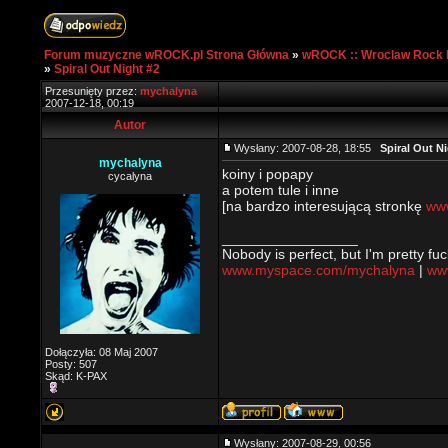
Forum muzyczne wROCK.pl Strona Główna
»
wROCK :: Wroclaw Rock 
»
Spiral Out Night #2
Przesunięty przez:
mychalyna
2007-12-18, 00:19
Autor
Wysłany: 2007-08-28, 18:55
Spiral Out N
mychalyna
koiny i popapy
cycalyna
a potem tule i inne
[na bardzo interesującą stronkę
www
_________________
Nobody is perfect, but I'm pretty fuc
www.myspace.com/mychalyna
|
www
Dołączyła: 08 Maj 2007
Posty: 507
Skąd: K-PAX
Wysłany: 2007-08-29, 00:56