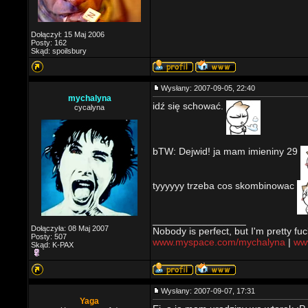
Dołączył: 15 Maj 2006
Posty: 162
Skąd: spoilsbury
Wysłany: 2007-09-05, 22:40
mychalyna
idź się schować.
cycalyna
bTW: Dejwid! ja mam imieniny 29
tyyyyyy trzeba cos skombinowac
_________________
Dołączyła: 08 Maj 2007
Nobody is perfect, but I'm pretty fuc
Posty: 507
www.myspace.com/mychalyna
|
www
Skąd: K-PAX
Wysłany: 2007-09-07, 17:31
Yaga