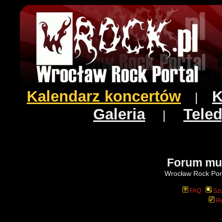
Kalendarz koncertów
K
|
Galeria
Teled
|
Forum mu
Wrocław Rock Port
FAQ
Szu
Re