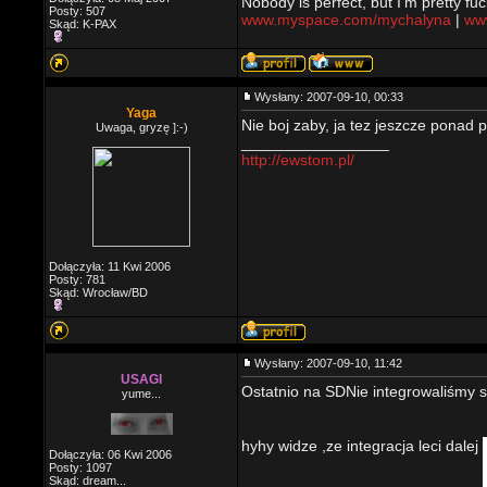
Nobody is perfect, but I'm pretty fuc
Posty: 507
www.myspace.com/mychalyna
|
www
Skąd: K-PAX
Wysłany: 2007-09-10, 00:33
Yaga
Nie boj zaby, ja tez jeszcze ponad 
Uwaga, gryzę ]:-)
_________________
http://ewstom.pl/
Dołączyła: 11 Kwi 2006
Posty: 781
Skąd: Wrocław/BD
Wysłany: 2007-09-10, 11:42
USAGI
Ostatnio na SDNie integrowaliśmy 
yume...
hyhy widze ,ze integracja leci dalej
Dołączyła: 06 Kwi 2006
Posty: 1097
Skąd: dream...