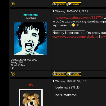
Wysłany: 2007-08-29, 21:23
mychalyna
http://www.lastfm.pl/event/321774
w
cycalyna
w ogóle zapowiada się świetna impre
wygnania ;p
:D
_________________
Nobody is perfect, but I'm pretty fuc
www.myspace.com/mychalyna
|
www
Dołączyła: 08 Maj 2007
Posty: 507
Skąd: K-PAX
Wysłany: 2007-08-31, 15:01
d0ti
...będę na 99% ;D
_________________
...ho?li makaroni.....