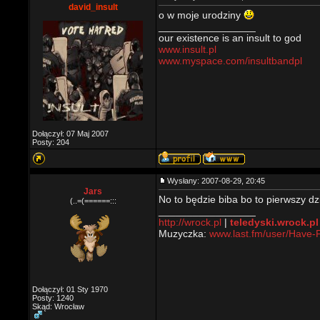
david_insult
o w moje urodziny
_________________
our existence is an insult to god
www.insult.pl
www.myspace.com/insultbandpl
Dołączył: 07 Maj 2007
Posty: 204
Wysłany: 2007-08-29, 20:45
Jars
No to będzie biba bo to pierwszy dz
(..=(======:::
_________________
http://wrock.pl
|
teledyski.wrock.pl
Muzyczka:
www.last.fm/user/Have-
Dołączył: 01 Sty 1970
Posty: 1240
Skąd: Wrocław