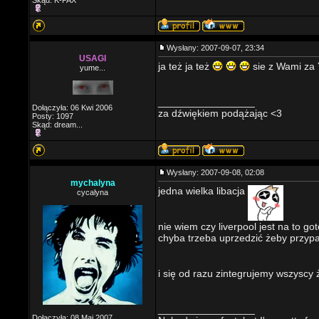
Skąd: K-PAX
Wysłany: 2007-09-07, 23:34
USAGI
ja też ja też
sie z Wami za Y
yume...
_________________
Dołączyła: 06 Kwi 2006
za dźwiękiem podążając <3
Posty: 1097
Skąd: dream...
Wysłany: 2007-09-08, 02:08
mychalyna
jedna wielka libacja
cycalyna
nie wiem czy liverpool jest na to g
chyba trzeba uprzedzić żeby przyp
i się od razu zintegrujemy wszyscy
_________________
Dołączyła: 08 Maj 2007