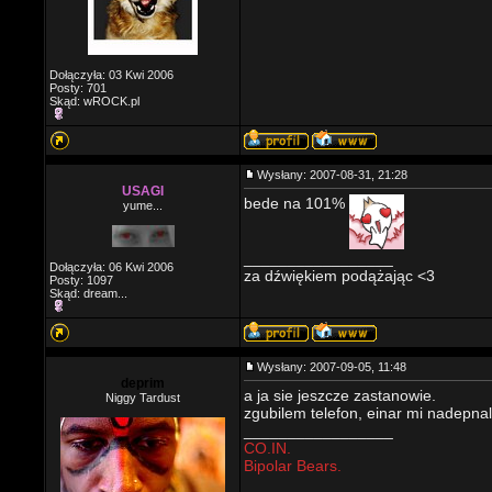
Dołączyła: 03 Kwi 2006
Posty: 701
Skąd: wROCK.pl
Wysłany: 2007-08-31, 21:28
USAGI
bede na 101%
yume...
_________________
Dołączyła: 06 Kwi 2006
za dźwiękiem podążając <3
Posty: 1097
Skąd: dream...
Wysłany: 2007-09-05, 11:48
deprim
a ja sie jeszcze zastanowie.
Niggy Tardust
zgubilem telefon, einar mi nadepnal 
_________________
CO.IN.
Bipolar Bears.