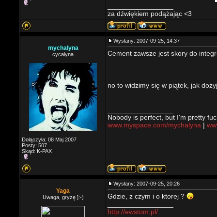
_________________
za dźwiękiem podążając <3
Wysłany: 2007-09-25, 14:37
mychalyna
Cement zawsze jest skory do integr
cycalyna
no to widzimy się w piątek, jak doż
_________________
Nobody is perfect, but I'm pretty fuc
www.myspace.com/mychalyna
|
www
Dołączyła: 08 Maj 2007
Posty: 507
Skąd: K-PAX
Wysłany: 2007-09-25, 20:26
Yaga
Gdzie, z czym i o ktorej ?
Uwaga, gryzę ]:-)
_________________
http://ewstom.pl/