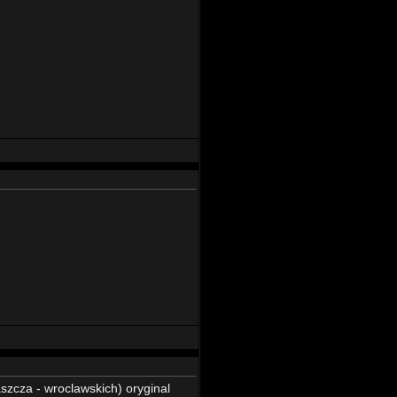
szcza - wroclawskich) oryginal