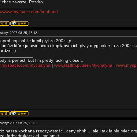
 chce zawsze. Pozdro.
______________
p://www.myspace.com/hoaband
słany: 2007-08-25, 13:12
kapral napisał że kupił płyt za 200zł ;p
społów które ja uwielbiam i kupiłabym ich płyty oryginalne to za 200zł ku
ardziej ;/
______________
dy is perfect, but I'm pretty fucking close...
.myspace.com/mychalyna
|
www.lastfm.pl/user/Mychalyna
|
www.myspa
słany: 2007-08-25, 13:51
óż nasza kochana rzeczywistość...ceny ehhh ... ale i tak fajnie mieć or
żej farby drukarskiej...mniami:)