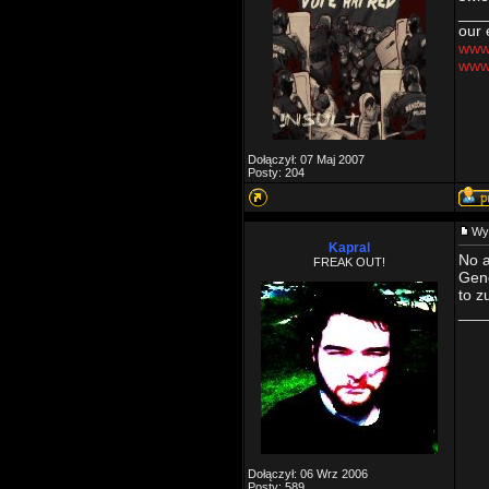
___
our 
www.
www
Dołączył: 07 Maj 2007
Posty: 204
Wy
Kapral
No a
FREAK OUT!
Gene
to z
___
Dołączył: 06 Wrz 2006
Posty: 589