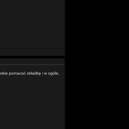
obie pomacać okładkę i w ogóle,