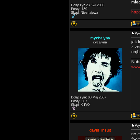
miec
Dołączył: 23 Kwi 2006
___
Posty: 130
htt
Skąd: Nieznajowa
Wy
mychalyna
jak 
cycalyna
z ze
najb
___
Nobo
www
Dołączyła: 08 Maj 2007
Posty: 507
Skąd: K-PAX
Wy
david_insult
no c
świe