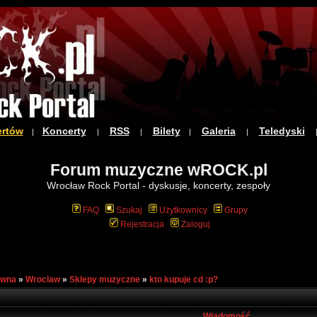
ertów
Koncerty
RSS
Bilety
Galeria
Teledyski
|
|
|
|
|
Forum muzyczne wROCK.pl
Wrocław Rock Portal - dyskusje, koncerty, zespoły
FAQ
Szukaj
Użytkownicy
Grupy
Rejestracja
Zaloguj
ówna
»
Wroclaw
»
Sklepy muzyczne
»
kto kupuje cd :p?
Wiadomość