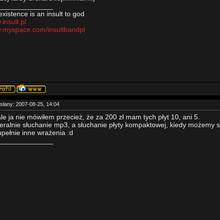
______________
existence is an insult to god
insult.pl
.myspace.com/insultbandpl
słany: 2007-08-25, 14:04
le ja nie mówiłem przecież, że za 200 zł mam tych płyt 10, ani 5.
ralnie słuchanie mp3, a słuchanie płyty kompaktowej, kiedy możemy s
upełnie inne wrażenia :d
______________