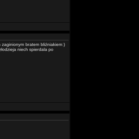
im zaginionym bratem bliźniakiem:)
łodzieja niech spierdala po