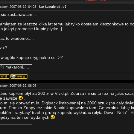
słany: 2007-08-19, 04:03
kto kupuje cd :p?
k sie zastanawiam...
amiętam ze jeszcze kilka lat temu jak tylko dostałam kieszonkowe to o
na jakąś promocje i kupic plytke ;]
raz to wiadomo.....
y:>?
 w ogóle kupuje oryginalne cd :>?
______________
o?li makaroni.....
słany: 2007-08-19, 06:05
tnio kupiłem płyt za 200 zł w Vivid.pl. Zdarza mi się to raz na jakiś c
ę zawsze
.
o mi się dorwać m.in. Digipack limitowanej na 2000 sztuk (na cały świ
urn. Franka Zappy też takie 3-paki kupowałem tam. Generalnie lubię k
iektóre 'rarytasy' trzeba grubą kapustę wykładać (płyta Down "Nola" - 63
iędzy na ten cel wydanych
______________