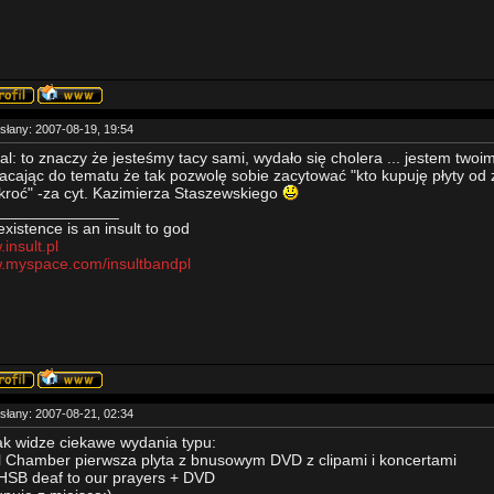
słany: 2007-08-19, 19:54
al: to znaczy że jesteśmy tacy sami, wydało się cholera ... jestem two
acając do tematu że tak pozwolę sobie zacytować "kto kupuję płyty od z
roć" -za cyt. Kazimierza Staszewskiego
______________
existence is an insult to god
insult.pl
.myspace.com/insultbandpl
słany: 2007-08-21, 02:34
ak widze ciekawe wydania typu:
 Chamber pierwsza plyta z bnusowym DVD z clipami i koncertami
HSB deaf to our prayers + DVD