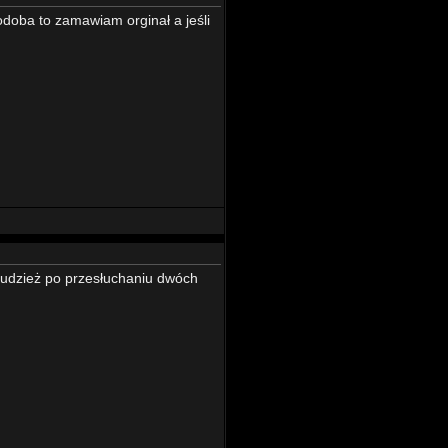
 podoba to zamawiam orginał a jeśli
tudzież po przesłuchaniu dwóch