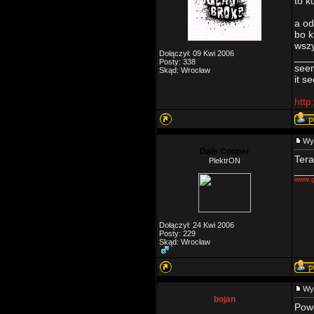
to k
a od
bo k
wsz
Dołączył: 09 Kwi 2006
___
Posty: 338
seem
Skąd: Wrocław
it s
htt
Wy
Dale Cooper
Tera
PlektrON
___
www.g
Dołączył: 24 Kwi 2006
Posty: 229
Skąd: Wrocław
Wy
bojan
Powo