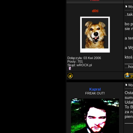
Wy
d0ti
..ta
bo p
sie 
a te
a W
ktoś
Dołączyła: 03 Kwi 2006
___
Posty: 701
Skąd: wROCK.pl
...h
Wy
Kapral
Osta
FREAK OUT!
sum
Udał
To B
za n
pien
___