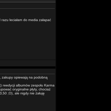
d razu leciałam do media załapać
zas, zakupy opiewają na podobną
at) reedycji albumów zespołu Karma
upować oryginalne płyty, chociaż
,50 ;O), ale nigdy nie żałuję