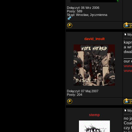
Dołączył: 06 Wrz 2006
Posty: 589
Skąd: Wrocław, Jęczmienna
Wy
david_insult
kapr
a wr
dwak
___
our 
www.
www
Dołączył: 07 Maj 2007
Posty: 204
Wy
stemp
no j
Coal
czy 