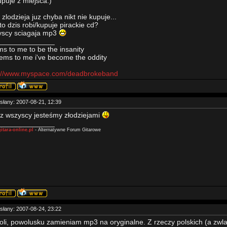
upuje z miejsca:)
 zlodzieja juz chyba nikt nie kupuje...
to dzis robi/kupuje pirackie cd?
yscy sciagaja mp3
______________
s to me to be the insanity
eems to me i've become the oddity
p://www.myspace.com/deadbrokeband
słany: 2007-08-21, 12:39
z wszyscy jesteśmy złodziejami
______________
itara-online.pl
- Alternatywne Forum Gitarowe
słany: 2007-08-24, 23:22
li, powolusku zamieniam mp3 na oryginalne. Z rzeczy polskich (a zwla