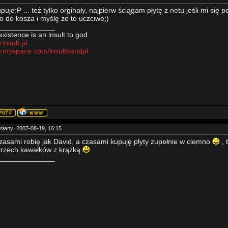
upuje:P ... też tylko orginały, najpierw ściągam płytę z netu jeśli mi się
to do kosza i myślę że to uczciwe;)
______________
existence is an insult to god
insult.pl
.myspace.com/insultbandpl
słany: 2007-08-19, 16:15
zasami robię jak David, a czasami kupuję płyty zupełnie w ciemno
, 
trzech kawałków z krążką
______________