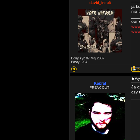
david_insult
ja k
nie 
___
our 
www.
www
Dołączył: 07 Maj 2007
Posty: 204
Wy
Kapral
Ja c
FREAK OUT!
czy 
___