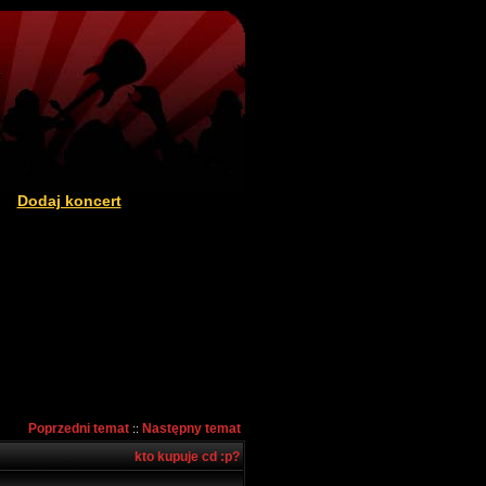
Dodaj koncert
|
Poprzedni temat
Następny temat
::
kto kupuje cd :p?