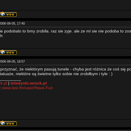
2006-08-05, 17:40
ie podobalo to bmy zrobila. raz sie zyje. ale ze mi sie nie podoba to z
ch
2006-08-05, 18:57
przyznać, że niektórym pasują tunele - chyba jest różnica że coś się p
atuaże, niektóre są świetne tylko sobie nie zrobiłbym i tyle : )
_________
ck.pl
|
teledyski.wrock.pl
:
www.last.fm/user/Have-Fun