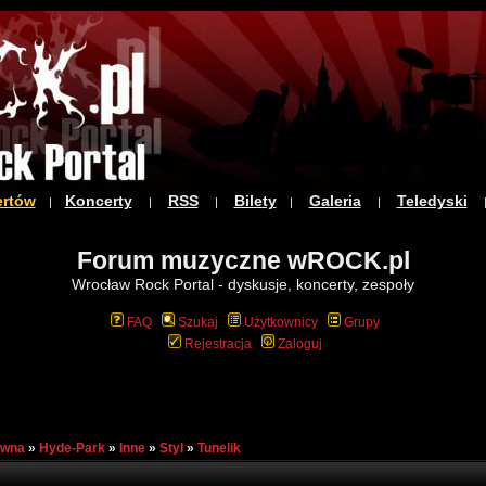
ertów
Koncerty
RSS
Bilety
Galeria
Teledyski
|
|
|
|
|
Forum muzyczne wROCK.pl
Wrocław Rock Portal - dyskusje, koncerty, zespoły
FAQ
Szukaj
Użytkownicy
Grupy
Rejestracja
Zaloguj
ówna
»
Hyde-Park
»
Inne
»
Styl
»
Tunelik