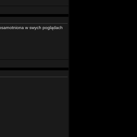
 osamotniona w swych poglądach