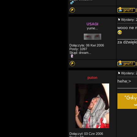
Wysłany: 
USAGI
wooo ne m
yume...
________
za dźwięk
Dołączyła: 06 Kwi 2006
Posty: 1097
Skąd: dream...
Wysłany: 
puton
hehe;>
________
Dołączył: 03 Cze 2006