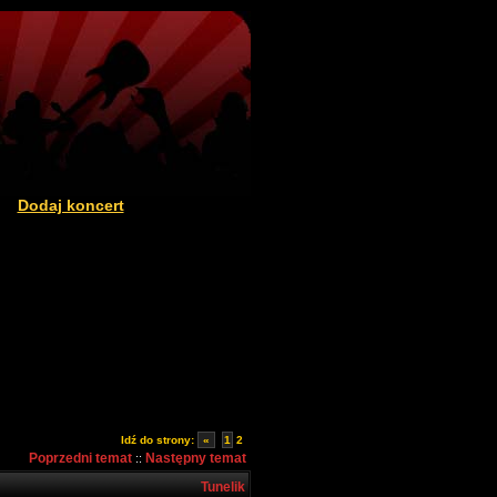
Dodaj koncert
|
Idź do strony:
«
1
2
Poprzedni temat
Następny temat
::
Tunelik