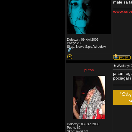
male sa f
________
www.seve
Dołączył: 09 Kwi 2006
Posty: 296
Skąd: Nowy Sącz/Wrocław
Wysłany: 
puton
ja tam ogo
pociagal i
________
Dołączył: 03 Cze 2006
Posty: 62
Skąd: owszem.