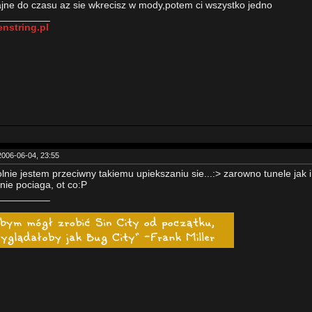
ajne do czasu az sie wkrecisz w mody,potem ci wszystko jedno
_________
nstring.pl
2006-06-04, 23:55
lnie jestem przeciwny takiemu upiekszaniu sie...:> zarowno tunele jak 
 nie pociaga, ot co:P
_________