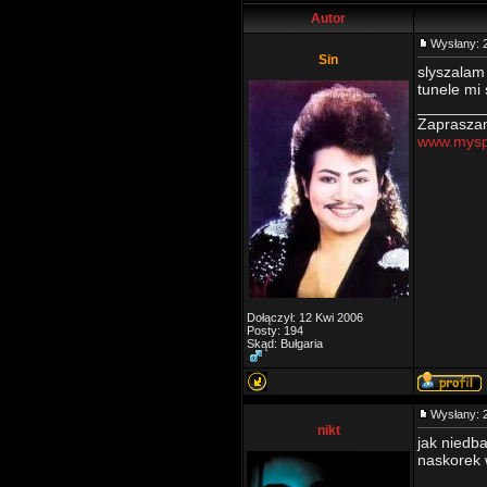
Autor
Wysłany: 
Sin
slyszalam 
tunele mi 
________
Zapraszam
www.myspa
Dołączył: 12 Kwi 2006
Posty: 194
Skąd: Bułgaria
Wysłany: 
nikt
jak niedba
naskorek 