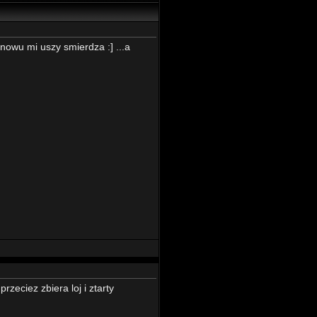
nowu mi uszy smierdza :] ...a
rzeciez zbiera loj i ztarty