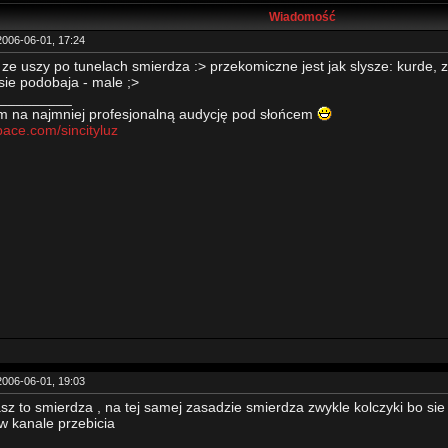
Wiadomość
2006-06-01, 17:24
ze uszy po tunelach smierdza :> przekomiczne jest jak slysze: kurde, z
sie podobaja - male ;>
_________
 na najmniej profesjonalną audycję pod słońcem
ce.com/sincityluz
2006-06-01, 19:03
sz to smierdza , na tej samej zasadzie smierdza zwykle kolczyki bo sie p
w kanale przebicia