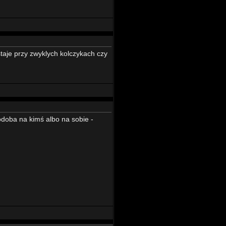
ostaje przy zwyklych kolczykach czy
odoba na kimś albo na sobie -