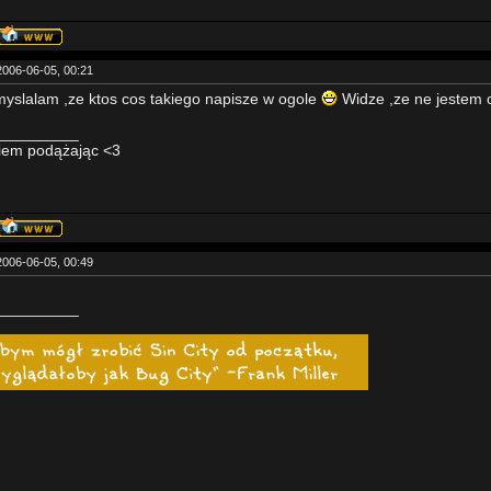
2006-06-05, 00:21
yslalam ,ze ktos cos takiego napisze w ogole
Widze ,ze ne jestem
_________
iem podążając <3
2006-06-05, 00:49
_________