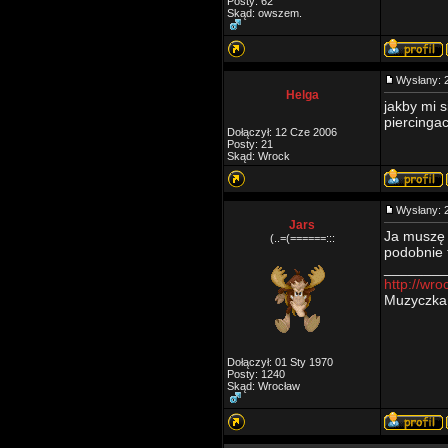
Posty: 62
Skąd: owszem.
Wysłany: 
Helga
jakby mi s
piercinga
Dołączył: 12 Cze 2006
Posty: 21
Skąd: Wrock
Wysłany: 
Jars
Ja muszę 
(..=(======:::
podobnie t
________
http://wro
Muzyczka
Dołączył: 01 Sty 1970
Posty: 1240
Skąd: Wrocław