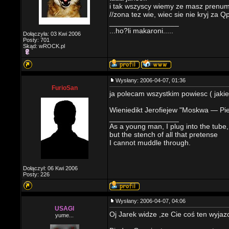
i tak wszyscy wiemy ze masz prenu
//zona tez wie, wiec sie nie kryj za 
_________________
...ho?li makaroni.....
Dołączyła: 03 Kwi 2006
Posty: 701
Skąd: wROCK.pl
Wysłany: 2006-04-07, 01:36
FurioSan
ja polecam wszystkim powiesc ( jaki
Wieniedikt Jerofiejew "Moskwa — Pie
_________________
As a young man, I plug into the tube,
but the stench of all that pretense
I cannot muddle through.
Dołączył: 06 Kwi 2006
Posty: 226
Wysłany: 2006-04-07, 04:06
USAGI
Oj Jarek widze ,ze Cie coś ten wyja
yume...