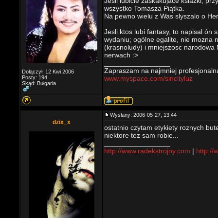
Jesli lubicie zaskakujace ksiazki, pr
wszystko Tomasza Piątka.
Na pewno wielu z Was slyszalo o Hero
Jesli ktos lubi fantasy, to napisal 
wydaniu; ogólne egalite, nie mozna 
(krasnoludy) i mniejszosc narodowa No.
nerwach :>
_________________
Zapraszam na najmniej profesjonal
Dołączył: 12 Kwi 2006
Posty: 194
www.myspace.com/sincityluz
Skąd: Bułgaria
Wysłany: 2006-05-27, 13:44
dzix_x
ostatnio czytam etykiety roznych bute
niektore tez sam robie...
_________________
http://www.radekstrojny.com
|
http://