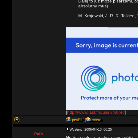
Dalej to już może pisarzami, b
absolutny mus)
M. Krajewski, J. R. R. Tolkien,
_________________
|
http://www.last.fm/user/m0rel/
|
Wysłany: 2006-04-13, 00:25
Rafik
No to ja polece troche z innej półki: