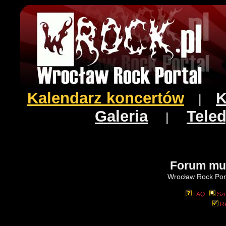
Kalendarz koncertów
K
|
Galeria
Teled
|
Forum mu
Wrocław Rock Port
FAQ
Szu
Re