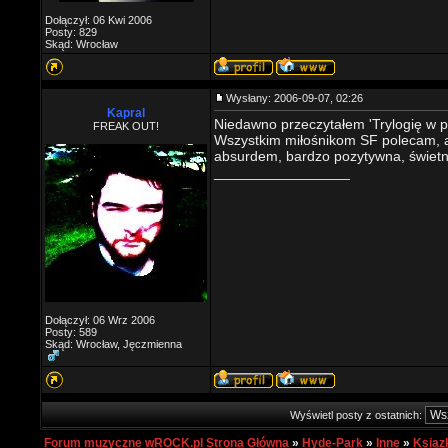
Dołączył: 06 Kwi 2006
Posty: 829
Skąd: Wrocław
Wysłany: 2006-09-07, 02:26
Kapral
Niedawno przeczytałem 'Trylogię w p
FREAK OUT!
Wszystkim miłośnikom SF polecam, a
absurdem, bardzo pozytywna, świetni
_________________
Dołączył: 06 Wrz 2006
Posty: 589
Skąd: Wrocław, Jęczmienna
Wyświetl posty z ostatnich:
Forum muzyczne wROCK.pl Strona Główna
»
Hyde-Park
»
Inne
»
Ksiąz