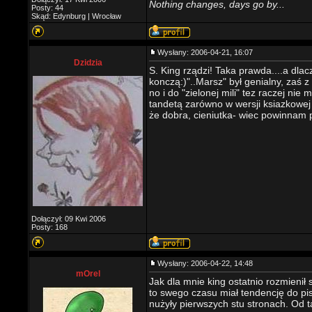
Nothing changes, days go by...
Posty: 44
Skąd: Edynburg | Wrocław
Wysłany: 2006-04-21, 16:07
Dzidzia
S. King rządzi! Taka prawda....a dla
konczą:)"..Marsz" był genialny, zaś z 
no i do "zielonej mili" tez raczej nie
tandetą zarówno w wersji ksiazkowej 
że dobra, cieniutka- wiec powinnam
Dołączył: 09 Kwi 2006
Posty: 168
Wysłany: 2006-04-22, 14:48
mOrel
Jak dla mnie king ostatnio rozmienił 
to swego czasu miał tendencję do pisa
nużyły pierwszych stu stronach. Od t