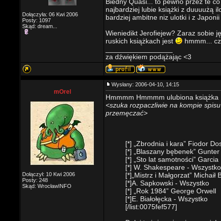
Biedny Quasi... to pewno przez te co
najbardziej lubie książki z duuuużą i
Dołączyła: 06 Kwi 2006
bardziej ambitne niz ulotki i z Japoni
Posty: 1097
Skąd: dream...
Wieniedikt Jerofiejew? Zaraz sobie 
ruskich książkach jest
hmmm... cza
_________________
za dźwiękiem podążając <3
Wysłany: 2006-04-10, 14:15
mOrel
Hmmmm Hmmmm ulubiona książka ..
<szuka rozpaczliwie na kompie spisu
przemęczać>
[*] „Zbrodnia i kara” Fiodor Do
[*] „Blaszany bębenek” Gunter
[*] „Sto lat samotności” Garci
[*] W. Shakespeare - Wszystko
Dołączył: 10 Kwi 2006
[*]„Mistrz i Małgorzat” Michaił
Posty: 248
[*]A. Sapkowski - Wszystko
Skąd: WrocławINFO
[*] „Rok 1984” George Orwell
[*]E. Białołęcka - Wszystko
[/list:0075fef577]