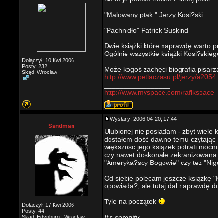
"Malowany ptak " Jerzy Kosi?ski
"Pachnidło" Patrick Suskind
Dwie książki które naprawdę warto 
Ogólnie wszystkie książki Kosi?skie
Dołączył: 10 Kwi 2006
Posty: 232
Może kogoś zachęci biografia pisarz
Skąd: Wrocław
http://www.petlaczasu.pl/jerzy/a2054
_________________
http://www.myspace.com/rafikspace
Wysłany: 2006-04-20, 17:44
Sandman
Ulubionej nie posiadam - zbyt wiele 
dostałem dość dawno temu czytając 
większość jego książek potrafi mocn
czy nawet doskonale zekranizowana 
"Ameryka?scy Bogowie" czy też "Nig
Od siebie polecam jeszcze książkę "
opowiada?, ale tutaj dał naprawdę do 
Tyle na początek
Dołączył: 17 Kwi 2006
_________________
Posty: 44
It’s serenity
Skąd: Edynburg | Wrocław