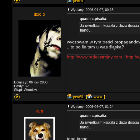
Wysłany: 2006-04-07, 00:15
dzix_x
quasi napisał/a:
Ja uwielbiam ksiazki z duza ilosci
flandu.
wyczowam w tym treści propagandowe
...to po ile tam u was śląska?
_________________
http://www.radekstrojny.com
|
http://
Dołączył: 06 Kwi 2006
Posty: 829
Skąd: Wrocław
Wysłany: 2006-04-07, 01:24
d0ti
quasi napisał/a:
Ja uwielbiam ksiazki z duza ilosci
flandu.
taaa janse..