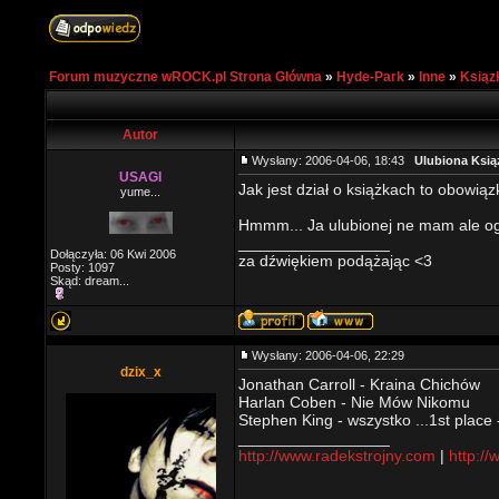
Forum muzyczne wROCK.pl Strona Główna
»
Hyde-Park
»
Inne
»
Ksiąz
Autor
Wysłany: 2006-04-06, 18:43
Ulubiona Ksią
USAGI
Jak jest dział o książkach to obowiąz
yume...
Hmmm... Ja ulubionej ne mam ale ogóln
_________________
Dołączyła: 06 Kwi 2006
za dźwiękiem podążając <3
Posty: 1097
Skąd: dream...
Wysłany: 2006-04-06, 22:29
dzix_x
Jonathan Carroll - Kraina Chichów
Harlan Coben - Nie Mów Nikomu
Stephen King - wszystko ...1st place
_________________
http://www.radekstrojny.com
|
http://