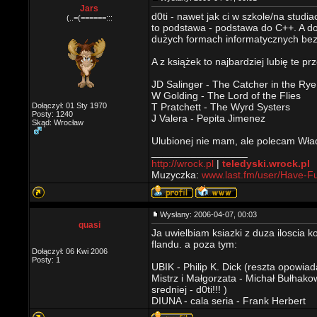
Jars
d0ti - nawet jak ci w szkole/na studi
(..=(======:::
to podstawa - podstawa do C++. A d
dużych formach informatycznych bez 
A z książek to najbardziej lubię te pr
JD Salinger - The Catcher in the Rye
W Golding - The Lord of the Flies
Dołączył: 01 Sty 1970
T Pratchett - The Wyrd Systers
Posty: 1240
J Valera - Pepita Jimenez
Skąd: Wrocław
Ulubionej nie mam, ale polecam Wła
_________________
http://wrock.pl
|
teledyski.wrock.pl
Muzyczka:
www.last.fm/user/Have-F
Wysłany: 2006-04-07, 00:03
quasi
Ja uwielbiam ksiazki z duza iloscia 
flandu. a poza tym:
Dołączył: 06 Kwi 2006
Posty: 1
UBIK - Philip K. Dick (reszta opowiad
Mistrz i Małgorzata - Michał Bułhako
sredniej - d0ti!!! )
DIUNA - cala seria - Frank Herbert