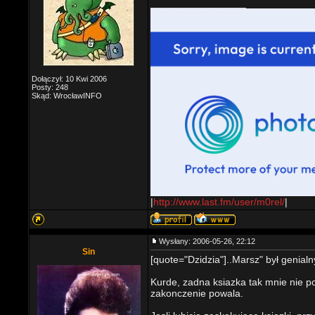
_________________
Dołączył: 10 Kwi 2006
Posty: 248
Skąd: WrocławINFO
|
http://www.last.fm/user/m0rel/
|
Wysłany: 2006-05-26, 22:12
Sin
[quote="Dzidzia"]..Marsz" był genialn
Kurde, zadna ksiazka tak mnie nie po
zakonczenie powala.