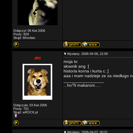
Dołączył: 06 Kwi 2006
Posty: 829
Skąd: Wrocław
Wysłany: 2006-04-06, 22:59
d0ti
moja to
słownik ang :]
historia korna i kurta c.:]
aaa i mam nadzieje ze za niedługo n
_________________
...ho?li makaroni.....
Dołączyła: 03 Kwi 2006
Posty: 701
Skąd: wROCK.pl
Wysłany: 2006-04-07, 00:01