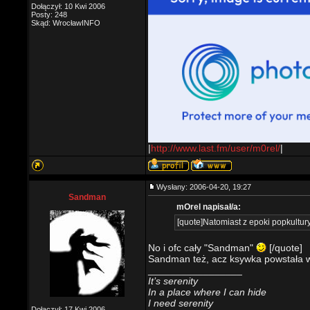
Dołączył: 10 Kwi 2006
Posty: 248
Skąd: WrocławINFO
|
http://www.last.fm/user/m0rel/
|
Wysłany: 2006-04-20, 19:27
Sandman
mOrel napisał/a:
[quote]Natomiast z epoki popkultur
No i ofc cały "Sandman"
[/quote]
Sandman też, acz ksywka powstała w
_________________
It’s serenity
In a place where I can hide
I need serenity
Dołączył: 17 Kwi 2006