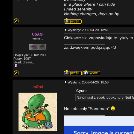
In a place where I can hide
I need serenity
Nothing changes, days go by...
Wysłany: 2006-04-20, 18:51
USAGI
Ciekawie sie zapowiadają te tytuły t
yume...
_________________
za dźwiękiem podążając <3
Dołączyła: 06 Kwi 2006
Posty: 1097
Skąd: dream...
Wysłany: 2006-04-20, 18:56
mOrel
Cytat:
Natomiast z epoki popkultury Neil 
No i ofc cały "Sandman"
_________________