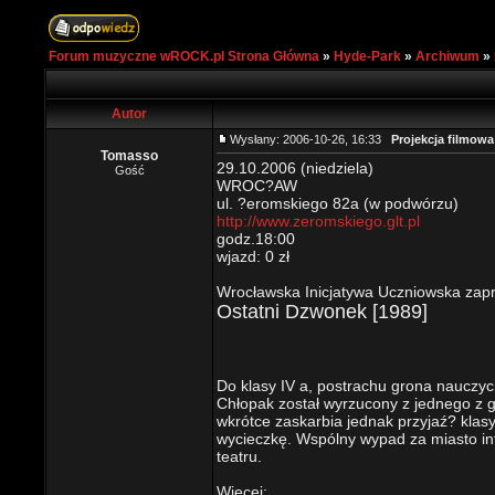
Forum muzyczne wROCK.pl Strona Główna
»
Hyde-Park
»
Archiwum
»
Autor
Wysłany: 2006-10-26, 16:33
Projekcja filmow
Tomasso
29.10.2006 (niedziela)
Gość
WROC?AW
ul. ?eromskiego 82a (w podwórzu)
http://www.zeromskiego.glt.pl
godz.18:00
wjazd: 0 zł
Wrocławska Inicjatywa Uczniowska zapr
Ostatni Dzwonek [1989]
Do klasy IV a, postrachu grona nauczyci
Chłopak został wyrzucony z jednego z 
wkrótce zaskarbia jednak przyjaź? klas
wycieczkę. Wspólny wypad za miasto int
teatru.
Więcej: