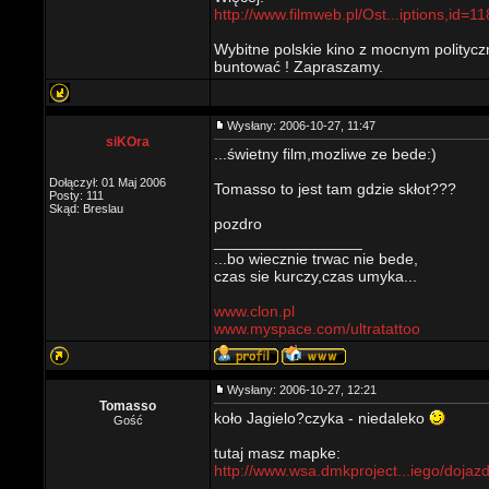
http://www.filmweb.pl/Ost...iptions,id=1
Wybitne polskie kino z mocnym politycz
buntować ! Zapraszamy.
Wysłany: 2006-10-27, 11:47
siKOra
...świetny film,mozliwe ze bede:)
Dołączył: 01 Maj 2006
Tomasso to jest tam gdzie skłot???
Posty: 111
Skąd: Breslau
pozdro
_________________
...bo wiecznie trwac nie bede,
czas sie kurczy,czas umyka...
www.clon.pl
www.myspace.com/ultratattoo
Wysłany: 2006-10-27, 12:21
Tomasso
koło Jagielo?czyka - niedaleko
Gość
tutaj masz mapke:
http://www.wsa.dmkproject...iego/dojazd