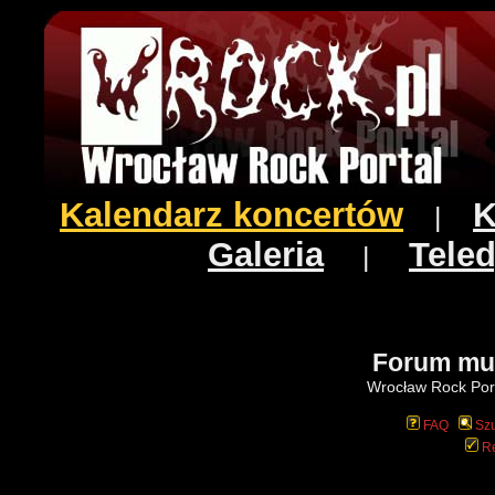
Kalendarz koncertów
K
|
Galeria
Teled
|
Forum mu
Wrocław Rock Port
FAQ
Szu
Re