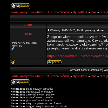
Forum muzyczne wROCK.pl Strona Główna
»
Hyde-Park
»
Inne
»
przeg
Autor
Wysłany: 2025-12-20, 10:39
przegląd domu
colin
Z tego co wiem, to posiadacze domów 
zwłaszcza jeśli wynajmują je. Czy są ja
Dołączył: 27 Maj 2015
kominiarski, gazowy, elektryczny itp? 
Posty: 86
przegląd kominiarski? Zastanawiam się 
https://przegladdomu.pl/zamow/przegla
Wyświetl posty z ostatnich:
Forum muzyczne wROCK.pl Strona Główna
»
Hyde-Park
»
Inne
»
przeg
Nie możesz
pisać nowych tematów
Nie możesz
odpowiadać w tematach
Nie możesz
zmieniać swoich postów
Nie możesz
usuwać swoich postów
Nie możesz
głosować w ankietach
Nie możesz
załączać plików na tym forum
Nie możesz
ściągać załączników na tym forum