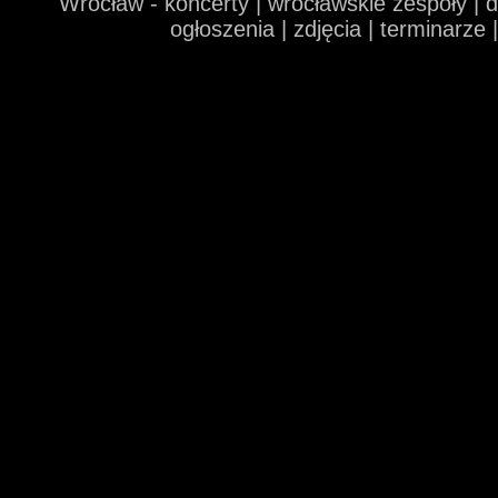
Wrocław - koncerty | wrocławskie zespoły | 
ogłoszenia | zdjęcia | terminarze 