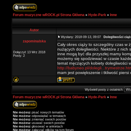
Forum muzyczne wROCK.pl Strona Główna
»
Hyde-Park
»
Inne
Autor
Wysłany: 2018-09-13, 09:07
Dolegliwości ciąż
zapominalska
Cały okres ciąży to szczególny czas w 
nużących dolegliwości. Niektóre z nich 
Dołączył: 13 Wrz 2018
inne mogą być dla przyszłej mamy komp
Posty: 2
możemy się spodziewać w czasie każdeg
temat męczących kobiety dolegliwości w 
http://babyneo.pl/dolegli...trymestrze.ht
mam jest powiększenie i tkliwość piers
Wyświetl posty z ostatnich:
Forum muzyczne wROCK.pl Strona Główna
»
Hyde-Park
»
Inne
Nie możesz
pisać nowych tematów
Nie możesz
odpowiadać w tematach
Nie możesz
zmieniać swoich postów
Nie możesz
usuwać swoich postów
Nie możesz
głosować w ankietach
Nie możesz
załączać plików na tym forum