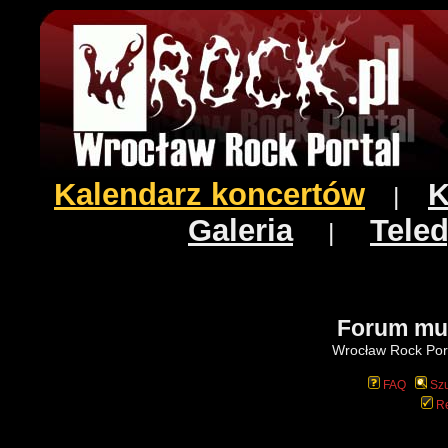
Kalendarz koncertów
K
|
Galeria
Teled
|
Forum mu
Wrocław Rock Port
FAQ
Szu
Re