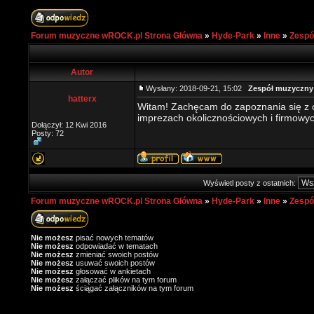
Forum muzyczne wROCK.pl Strona Główna
»
Hyde-Park
»
Inne
»
Zespó
Autor
Wysłany: 2018-09-21, 15:02
Zespół muzyczny 
hatterx
Witam! Zachęcam do zapoznania się z 
imprezach okolicznościowych i firmowy
Dołączył: 12 Kwi 2016
Posty: 72
Wyświetl posty z ostatnich:
Forum muzyczne wROCK.pl Strona Główna
»
Hyde-Park
»
Inne
»
Zespó
Nie możesz
pisać nowych tematów
Nie możesz
odpowiadać w tematach
Nie możesz
zmieniać swoich postów
Nie możesz
usuwać swoich postów
Nie możesz
głosować w ankietach
Nie możesz
załączać plików na tym forum
Nie możesz
ściągać załączników na tym forum