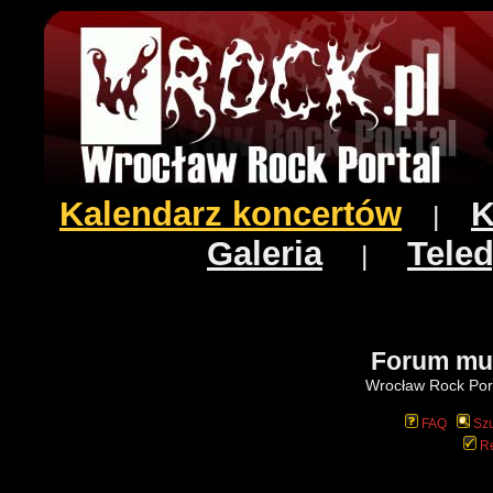
Kalendarz koncertów
K
|
Galeria
Teled
|
Forum mu
Wrocław Rock Port
FAQ
Szu
Re