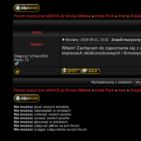
Forum muzyczne wROCK.pl Strona Główna
»
Hyde-Park
»
Inne
»
Zespó
Autor
Wysłany: 2018-09-21, 15:02
Zespół muzyczny 
hatterx
Witam! Zachęcam do zapoznania się z 
imprezach okolicznościowych i firmowy
Dołączył: 12 Kwi 2016
Posty: 72
Wyświetl posty z ostatnich:
Forum muzyczne wROCK.pl Strona Główna
»
Hyde-Park
»
Inne
»
Zespó
Nie możesz
pisać nowych tematów
Nie możesz
odpowiadać w tematach
Nie możesz
zmieniać swoich postów
Nie możesz
usuwać swoich postów
Nie możesz
głosować w ankietach
Nie możesz
załączać plików na tym forum
Nie możesz
ściągać załączników na tym forum