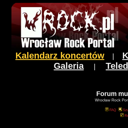
Kalendarz koncertów
K
|
Galeria
Teled
|
Forum mu
Wrocław Rock Port
FAQ
Szu
Re