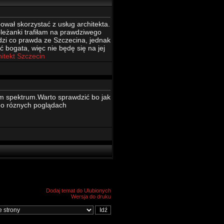
wał skorzystać z usług architekta.
oleżanki trafiłam na prawdziwego
dzi co prawda ze Szczecina, jednak
 bogata, więc nie będę się na jej
hitekt Szczecin
m spektrum.Warto sprawdzić bo jak
a o róznych poglądach
Dodaj temat do Ulubionych
Wersja do druku