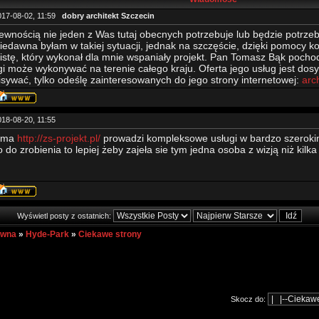
017-08-02, 11:59
dobry architekt Szczecin
ewnością nie jeden z Was tutaj obecnych potrzebuje lub będzie potrzebo
niedawna byłam w takiej sytuacji, jednak na szczęście, dzięki pomocy k
listę, który wykonał dla mnie wspaniały projekt. Pan Tomasz Bąk pocho
gi może wykonywać na terenie całego kraju. Oferta jego usług jest dosyć
isywać, tylko odeślę zainteresowanych do jego strony internetowej:
arc
018-08-20, 11:55
irma
http://zs-projekt.pl/
prowadzi kompleksowe usługi w bardzo szeroki
do zrobienia to lepiej żeby zajeła sie tym jedna osoba z wizją niż kilk
Wyświetl posty z ostatnich:
ówna
»
Hyde-Park
»
Ciekawe strony
Skocz do: