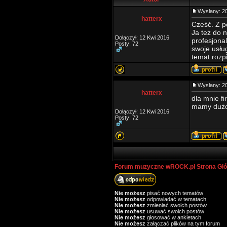
Wysłany: 2
hatterx
Cześć. Z p
Ja też do 
Dołączył: 12 Kwi 2016
profesjona
Posty: 72
swoje usłu
temat rozp
Wysłany: 2
hatterx
dla mnie f
mamy dużo 
Dołączył: 12 Kwi 2016
Posty: 72
Forum muzyczne wROCK.pl Strona Gł
Nie możesz
pisać nowych tematów
Nie możesz
odpowiadać w tematach
Nie możesz
zmieniać swoich postów
Nie możesz
usuwać swoich postów
Nie możesz
głosować w ankietach
Nie możesz
załączać plików na tym forum