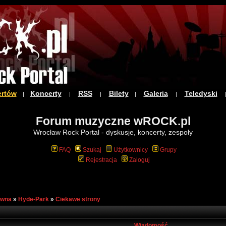
ertów
Koncerty
RSS
Bilety
Galeria
Teledyski
|
|
|
|
|
Forum muzyczne wROCK.pl
Wrocław Rock Portal - dyskusje, koncerty, zespoły
FAQ
Szukaj
Użytkownicy
Grupy
Rejestracja
Zaloguj
ówna
»
Hyde-Park
»
Ciekawe strony
Wiadomość