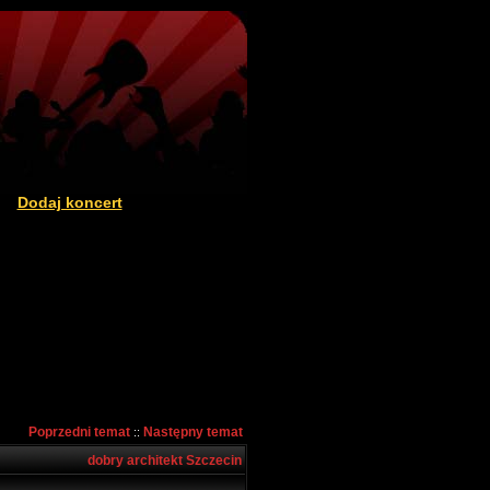
Dodaj koncert
|
Poprzedni temat
Następny temat
::
dobry architekt Szczecin