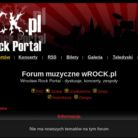
ertów
Koncerty
RSS
Bilety
Galeria
Teledyski
|
|
|
|
|
Forum muzyczne wROCK.pl
Wrocław Rock Portal - dyskusje, koncerty, zespoły
FAQ
Szukaj
Użytkownicy
Grupy
Rejestracja
Zaloguj
ówna
Informacja
Nie ma nowszych tematów na tym forum