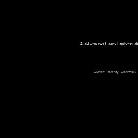
Znaki towarowe i nazwy handlowe należ
Wrocław - koncerty | wrocławskie z