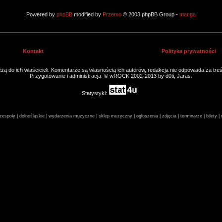
Powered by
phpBB
modified by
Przemo
© 2003 phpBB Group -
manga
Kontakt
Polityka prywatności
ą do ich właścicieli. Komentarze są własnością ich autorów, redakcja nie odpowiada za tre
Przygotowanie i administracja: © wROCK 2002-2013 by d0ti, Jaras.
Statystyki:
espoły | dolnośląskie | wydarzenia muzyczne | sklep muzyczny | ogłoszenia | zdjęcia | terminarze | bilety 