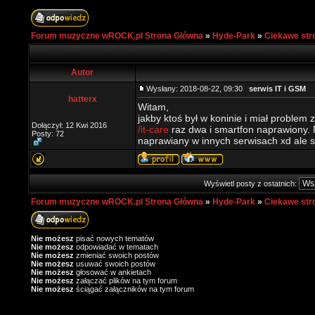
Forum muzyczne wROCK.pl Strona Główna
»
Hyde-Park
»
Ciekawe str
Autor
Wysłany: 2018-08-22, 09:30
serwis IT i GSM
hatterx
Witam,
jakby ktoś był w koninie i miał problem
Dołączył: 12 Kwi 2016
/it-care
raz dwa i smartfon naprawiony. N
Posty: 72
naprawiany w innych serwisach xd ale s
Wyświetl posty z ostatnich:
Forum muzyczne wROCK.pl Strona Główna
»
Hyde-Park
»
Ciekawe str
Nie możesz
pisać nowych tematów
Nie możesz
odpowiadać w tematach
Nie możesz
zmieniać swoich postów
Nie możesz
usuwać swoich postów
Nie możesz
głosować w ankietach
Nie możesz
załączać plików na tym forum
Nie możesz
ściągać załączników na tym forum