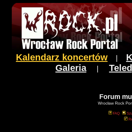
Kalendarz koncertów
K
|
Galeria
Teled
|
Forum mu
Wrocław Rock Port
FAQ
Szu
Re