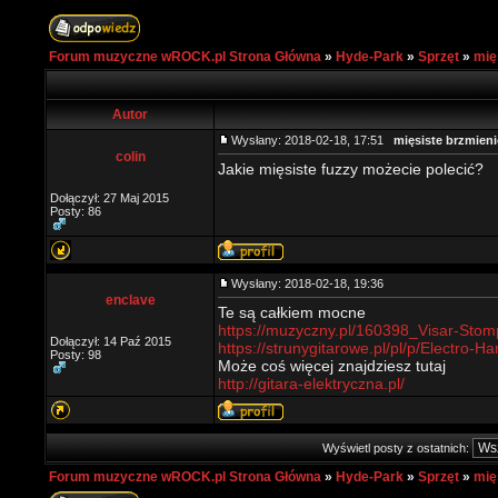
Forum muzyczne wROCK.pl Strona Główna
»
Hyde-Park
»
Sprzęt
»
mię
Autor
Wysłany: 2018-02-18, 17:51
mięsiste brzmieni
colin
Jakie mięsiste fuzzy możecie polecić?
Dołączył: 27 Maj 2015
Posty: 86
Wysłany: 2018-02-18, 19:36
enclave
Te są całkiem mocne
https://muzyczny.pl/160398_Visar-Stomp
Dołączył: 14 Paź 2015
https://strunygitarowe.pl/pl/p/Electro-
Posty: 98
Może coś więcej znajdziesz tutaj
http://gitara-elektryczna.pl/
Wyświetl posty z ostatnich:
Forum muzyczne wROCK.pl Strona Główna
»
Hyde-Park
»
Sprzęt
»
mię