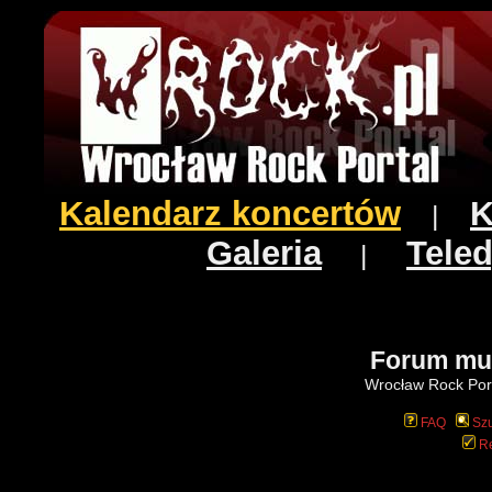
Kalendarz koncertów
K
|
Galeria
Teled
|
Forum mu
Wrocław Rock Port
FAQ
Szu
Re