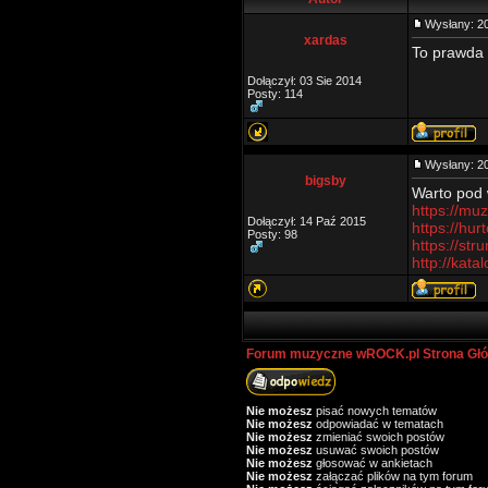
Wysłany: 2
xardas
To prawda ż
Dołączył: 03 Sie 2014
Posty: 114
Wysłany: 2
bigsby
Warto pod 
https://muz
Dołączył: 14 Paź 2015
https://hu
Posty: 98
https://str
http://kata
Forum muzyczne wROCK.pl Strona Gł
Nie możesz
pisać nowych tematów
Nie możesz
odpowiadać w tematach
Nie możesz
zmieniać swoich postów
Nie możesz
usuwać swoich postów
Nie możesz
głosować w ankietach
Nie możesz
załączać plików na tym forum