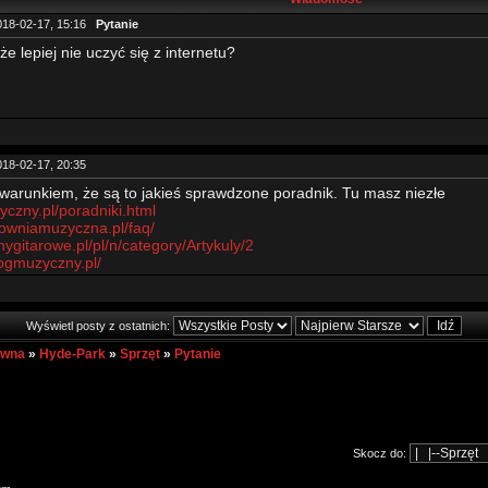
018-02-17, 15:16
Pytanie
e lepiej nie uczyć się z internetu?
018-02-17, 20:35
warunkiem, że są to jakieś sprawdzone poradnik. Tu masz niezłe
yczny.pl/poradniki.html
rtowniamuzyczna.pl/faq/
unygitarowe.pl/pl/n/category/Artykuly/2
logmuzyczny.pl/
Wyświetl posty z ostatnich:
ówna
»
Hyde-Park
»
Sprzęt
»
Pytanie
Skocz do: