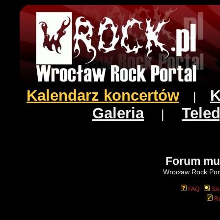
Kalendarz koncertów
K
|
Galeria
Teled
|
Forum mu
Wrocław Rock Port
FAQ
Szu
Re