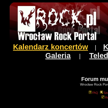
Kalendarz koncertów
K
|
Galeria
Teled
|
Forum mu
Wrocław Rock Port
FAQ
Szu
Re