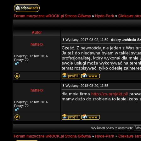
Forum muzyczne wROCK.pl Strona Główna
»
Hyde-Park
»
Ciekawe str
Autor
Wysłany: 2017-08-02, 11:59
dobry architekt S
hatterx
Cześć. Z pewnością nie jeden z Was tut
Ja też do niedawna byłam w takiej sytua
Dołączył: 12 Kwi 2016
profesjonalistę, który wykonał dla mni
Posty: 72
swoje usługi może wykonywać na terenie 
temat rozpisywać, tylko odeślę zainter
Wysłany: 2018-08-20, 11:55
hatterx
dla mnie firma
http://zs-projekt.pl/
prowa
mamy dużo do zrobienia to lepiej żeby z
Dołączył: 12 Kwi 2016
Posty: 72
Wyświetl posty z ostatnich:
Forum muzyczne wROCK.pl Strona Główna
»
Hyde-Park
»
Ciekawe str