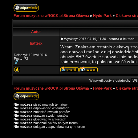
Forum muzyczne wROCK.pl Strona Główna
»
Hyde-Park
»
Ciekawe str
Autor
Wysłany: 2017-04-19, 11:30
strona o butach
hatterx
Witam. Znalazłem ostatnio ciekawą str
ona obuwia i można z niej dowiedzieć si
Dołączył: 12 Kwi 2016
obuwie BHP świetnie sprawdzi się podcza
Posty: 72
zainteresowani, to polecam wejść w lin
Wyświetl posty z ostatnich:
Forum muzyczne wROCK.pl Strona Główna
»
Hyde-Park
»
Ciekawe str
Nie możesz
pisać nowych tematów
Nie możesz
odpowiadać w tematach
Nie możesz
zmieniać swoich postów
Nie możesz
usuwać swoich postów
Nie możesz
głosować w ankietach
Nie możesz
załączać plików na tym forum
Nie możesz
ściągać załączników na tym forum