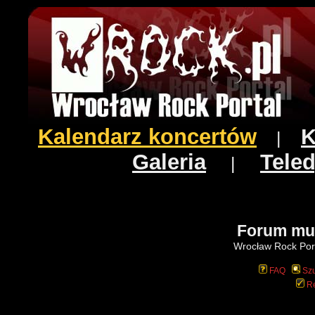
Kalendarz koncertów
K
|
Galeria
Teled
|
Forum mu
Wrocław Rock Port
FAQ
Szu
Re