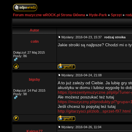
Forum muzyczne wROCK.pl Strona Główna
»
Hyde-Park
»
Sprzęt
»
rod
Autor
Wysłany: 2016-04-23, 15:37
rodzaj stroika
colin
Jakie stroiki są najlpsze? Chodzi mi o ty
Dołączył: 27 Maj 2015
Posty: 86
Wysłany: 2016-04-24, 21:08
bigsby
A to już zależy od Ciebie. Ja lubię gry 
akustyku w domu i lubisz wygodę to dob
Dołączył: 14 Paź 2015
https://prezentymuzyczne.pl/pl/p/Tuner
Posty: 98
Ale możesz poszukać też tutaj
https://muzyczny.pl/produkty.pl?grupa
Jeśli chcesz to popytaj też tutaj
http://gitarzysci.pl/zlob...sprzet-f97.html
Wysłany: 2016-04-26, 11:04
Kaktus77