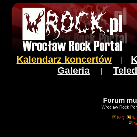
Kalendarz koncertów
K
|
Galeria
Teled
|
Forum mu
Wrocław Rock Port
FAQ
Szu
Re