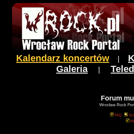
Kalendarz koncertów
K
|
Galeria
Teled
|
Forum mu
Wrocław Rock Port
FAQ
Szu
Re