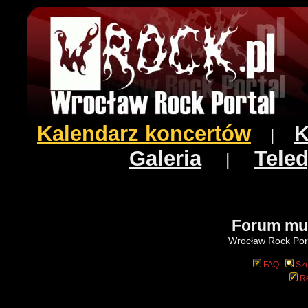
Kalendarz koncertów
K
|
Galeria
Teled
|
Forum mu
Wrocław Rock Port
FAQ
Szu
Re