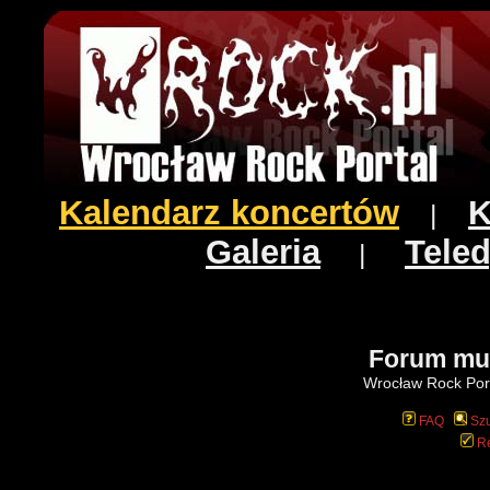
Kalendarz koncertów
K
|
Galeria
Teled
|
Forum mu
Wrocław Rock Port
FAQ
Szu
Re