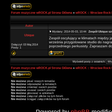
Forum muzyczne wROCK.pl Strona Główna
»
wROCK :: Wroclaw Rock 
Autor
Wysłany: 2014-05-03, 10:44
Zespół Ubique sz
Ubique
Zespół oscylujący w klimatach między j
września przygotowane studio do nagra
Dołączył: 03 Maj 2014
poprzedniego perkusisty. Zapraszam d
Posty: 1
Wyświetl posty z ostatnich:
Forum muzyczne wROCK.pl Strona Główna
»
wROCK :: Wroclaw Rock 
Nie możesz
pisać nowych tematów
Nie możesz
odpowiadać w tematach
Nie możesz
zmieniać swoich postów
Nie możesz
usuwać swoich postów
Nie możesz
głosować w ankietach
Nie możesz
załączać plików na tym forum
Nie możesz
ściągać załączników na tym forum
Powered by
phpBB
modifi