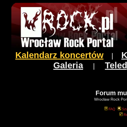
Kalendarz koncertów
K
|
Galeria
Teled
|
Forum mu
Wrocław Rock Port
FAQ
Szu
Re