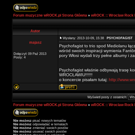
Forum muzyczne wROCK.pl Strona Główna
»
wROCK :: Wroclaw Rock 
Autor
Wysłany: 2013-10-09, 15:38
PSYCHOFAGIST
majasz
Psychofagist to trio spod Mediolanu łą
wśród swoich inspiracji wymienia Fantôm
Dołączył: 09 Paź 2013
pory Włosi wydali trzy pełne albumy i z
Posty: 4
Psychofagist właśnie odbywają trasę k
WROCŁAWIU!!!!!!
o koncercie pisałam tutaj:
http://www.wr
Wyświetl posty z ostatnich:
Forum muzyczne wROCK.pl Strona Główna
»
wROCK :: Wroclaw Rock 
Nie możesz
pisać nowych tematów
Nie możesz
odpowiadać w tematach
Nie możesz
zmieniać swoich postów
Nie możesz
usuwać swoich postów