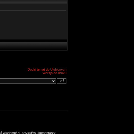
Dodaj temat do Ulubionych
Wersja do druku
ść wiadomości, artykułów i komentarzy.