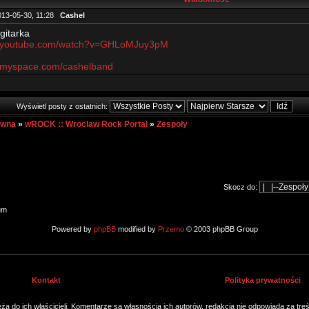
013-05-30, 11:28
Cashel
gitarka
w.youtube.com/watch?v=GHLoMJuy3pM
w.myspace.com/cashelband
Wyświetl posty z ostatnich:
ówna
»
wROCK :: Wroclaw Rock Portal
»
Zespoły
Skocz do:
um
Powered by
phpBB
modified by
Przemo
© 2003 phpBB Group
Kontakt
Polityka prywatności
ą do ich właścicieli. Komentarze są własnością ich autorów, redakcja nie odpowiada za tre