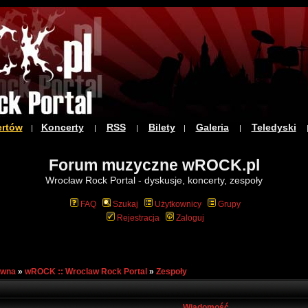
ertów
Koncerty
RSS
Bilety
Galeria
Teledyski
|
|
|
|
|
Forum muzyczne wROCK.pl
Wrocław Rock Portal - dyskusje, koncerty, zespoły
FAQ
Szukaj
Użytkownicy
Grupy
Rejestracja
Zaloguj
ówna
»
wROCK :: Wroclaw Rock Portal
»
Zespoły
Wiadomość