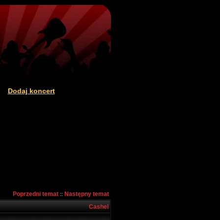
Dodaj koncert
|
Poprzedni temat
Następny temat
::
Cashel