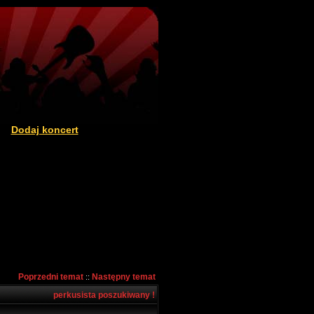
Dodaj koncert
|
Poprzedni temat
Następny temat
::
perkusista poszukiwany !