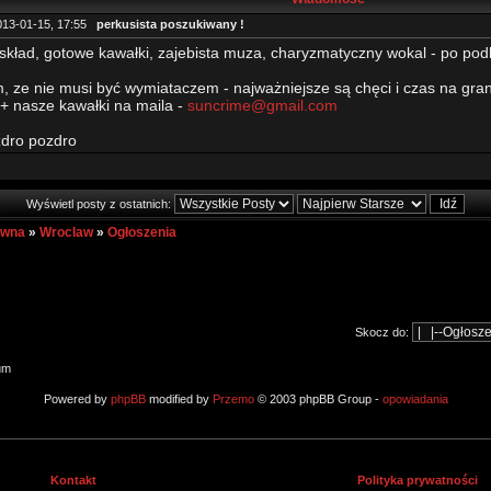
013-01-15, 17:55
perkusista poszukiwany !
skład, gotowe kawałki, zajebista muza, charyzmatyczny wokal - po pod
 ze nie musi być wymiataczem - najważniejsze są chęci i czas na gran
 + nasze kawałki na maila -
suncrime@gmail.com
dro pozdro
Wyświetl posty z ostatnich:
ówna
»
Wroclaw
»
Ogłoszenia
Skocz do:
um
Powered by
phpBB
modified by
Przemo
© 2003 phpBB Group -
opowiadania
Kontakt
Polityka prywatności