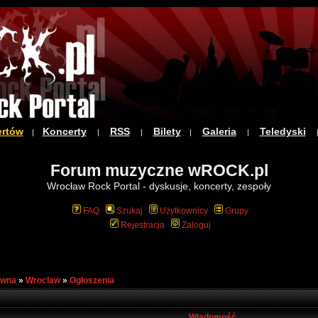
ertów
Koncerty
RSS
Bilety
Galeria
Teledyski
|
|
|
|
|
Forum muzyczne wROCK.pl
Wrocław Rock Portal - dyskusje, koncerty, zespoły
FAQ
Szukaj
Użytkownicy
Grupy
Rejestracja
Zaloguj
ówna
»
Wroclaw
»
Ogłoszenia
Wiadomość