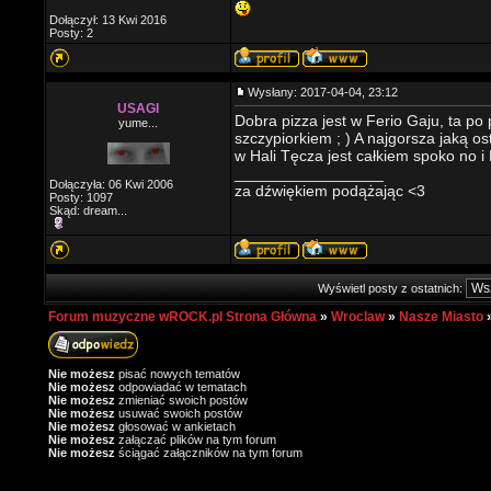
Dołączył: 13 Kwi 2016
Posty: 2
Wysłany: 2017-04-04, 23:12
USAGI
Dobra pizza jest w Ferio Gaju, ta po 
yume...
szczypiorkiem ; ) A najgorsza jaką os
w Hali Tęcza jest całkiem spoko no i P
_________________
Dołączyła: 06 Kwi 2006
za dźwiękiem podążając <3
Posty: 1097
Skąd: dream...
Wyświetl posty z ostatnich:
Forum muzyczne wROCK.pl Strona Główna
»
Wroclaw
»
Nasze Miasto
Nie możesz
pisać nowych tematów
Nie możesz
odpowiadać w tematach
Nie możesz
zmieniać swoich postów
Nie możesz
usuwać swoich postów
Nie możesz
głosować w ankietach
Nie możesz
załączać plików na tym forum
Nie możesz
ściągać załączników na tym forum