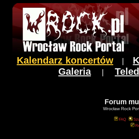
Kalendarz koncertów
K
|
Galeria
Teled
|
Forum mu
Wrocław Rock Port
FAQ
Szu
Re