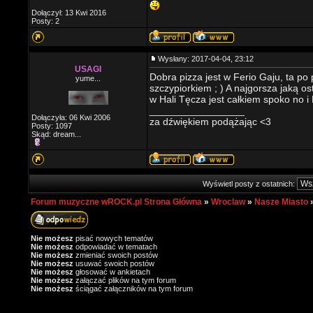
Dołączył: 13 Kwi 2016
Posty: 2
Wysłany: 2017-04-04, 23:12
USAGI
Dobra pizza jest w Ferio Gaju, ta po 
yume...
szczypiorkiem ; ) A najgorsza jaką os
w Hali Tęcza jest całkiem spoko no i P
_________________
Dołączyła: 06 Kwi 2006
za dźwiękiem podążając <3
Posty: 1097
Skąd: dream...
Wyświetl posty z ostatnich:
Forum muzyczne wROCK.pl Strona Główna
»
Wroclaw
»
Nasze Miasto
Nie możesz
pisać nowych tematów
Nie możesz
odpowiadać w tematach
Nie możesz
zmieniać swoich postów
Nie możesz
usuwać swoich postów
Nie możesz
głosować w ankietach
Nie możesz
załączać plików na tym forum
Nie możesz
ściągać załączników na tym forum