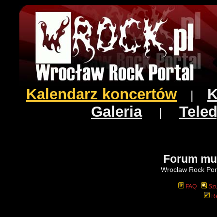
Kalendarz koncertów
K
|
Galeria
Teled
|
Forum mu
Wrocław Rock Port
FAQ
Szu
Re