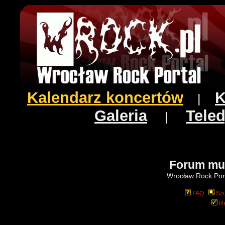
Kalendarz koncertów
K
|
Galeria
Teled
|
Forum mu
Wrocław Rock Port
FAQ
Szu
Re