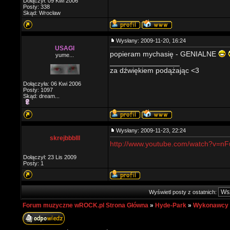
Dołączył: 09 Kwi 2006
Posty: 338
Skąd: Wrocław
Wysłany: 2009-11-20, 16:24
USAGI
popieram mychasię - GENIALNE
yume...
_________________
za dźwiękiem podążając <3
Dołączyła: 06 Kwi 2006
Posty: 1097
Skąd: dream...
Wysłany: 2009-11-23, 22:24
skrejbbblll
http://www.youtube.com/watch?v=
Dołączył: 23 Lis 2009
Posty: 1
Wyświetl posty z ostatnich:
Forum muzyczne wROCK.pl Strona Główna
»
Hyde-Park
»
Wykonawcy