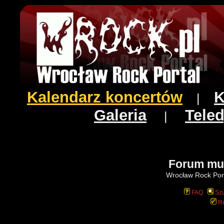
Kalendarz koncertów
K
|
Galeria
Teled
|
Forum mu
Wrocław Rock Port
FAQ
Szu
Re