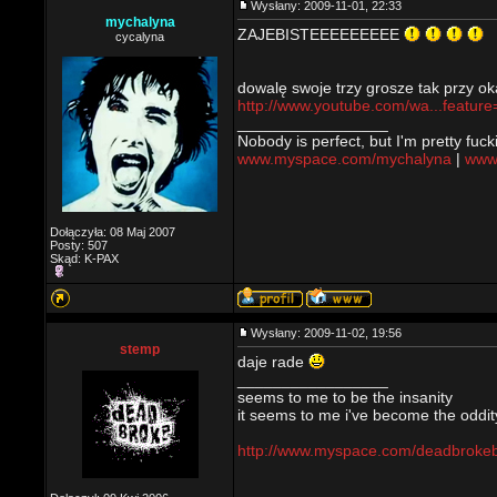
Wysłany: 2009-11-01, 22:33
mychalyna
ZAJEBISTEEEEEEEEE
cycalyna
dowalę swoje trzy grosze tak przy ok
http://www.youtube.com/wa...feature
_________________
Nobody is perfect, but I'm pretty fucki
www.myspace.com/mychalyna
|
www.
Dołączyła: 08 Maj 2007
Posty: 507
Skąd: K-PAX
Wysłany: 2009-11-02, 19:56
stemp
daje rade
_________________
seems to me to be the insanity
it seems to me i've become the oddit
http://www.myspace.com/deadbroke