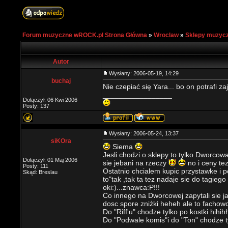
Forum muzyczne wROCK.pl Strona Główna
»
Wroclaw
»
Sklepy muzyc
Autor
Wysłany: 2006-05-19, 14:29
buchaj
Nie czepiać się Yara... bo on potrafi z
_________________
Dołączył: 06 Kwi 2006
Posty: 137
Wysłany: 2006-05-24, 13:37
siKOra
Siema
Jesli chodzi o sklepy to tylko Dworco
Dołączył: 01 Maj 2006
sie jebani na rzeczy
no i ceny tez
Posty: 111
Ostatnio chcialem kupic przystawke i 
Skąd: Breslau
to"tak ,tak ta tez nadaje sie do tagieg
oki:)...znawca:P!!!
Co innego na Dworcowej zapytali sie ja
dosc spore zniżki heheh ale to fachowcy
Do "Riff'u" chodze tylko po kostki hih
Do "Podwale komis"i do "Ton" chodze t