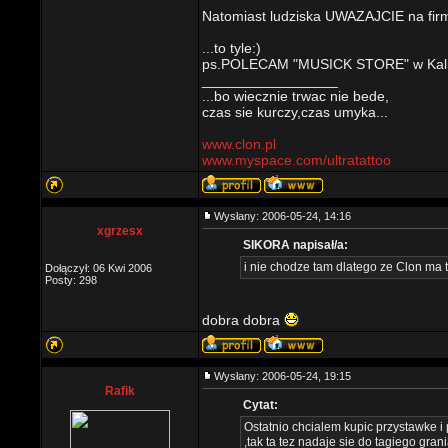
Natomiast ludziska UWAZAJCIE na fir
...to tyle:)
ps.POLECAM "MUSICK STORE" w Kali
_________________
...bo wiecznie trwac nie bede,
czas sie kurczy,czas umyka...
www.clon.pl
www.myspace.com/ultratattoo
Wysłany: 2006-05-24, 14:16
xgrzesx
SIKORA napisał/a:
i nie chodze tam dlatego ze Clon ma t
Dołączył: 06 Kwi 2006
Posty: 298
dobra dobra
Wysłany: 2006-05-24, 19:15
Rafik
Cytat:
Ostatnio chcialem kupic przystawke i
,tak ta tez nadaje sie do tagiego gran