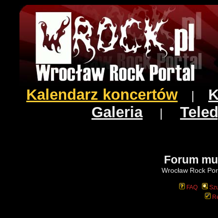
Kalendarz koncertów
K
|
Galeria
Teled
|
Forum mu
Wrocław Rock Port
FAQ
Szu
Re