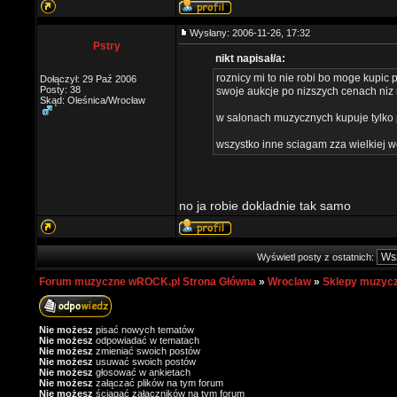
Wysłany: 2006-11-26, 17:32
Pstry
nikt napisał/a:
roznicy mi to nie robi bo moge kupic 
Dołączył: 29 Paź 2006
Posty: 38
swoje aukcje po nizszych cenach niz
Skąd: Oleśnica/Wrocław
w salonach muzycznych kupuje tylko pi
wszystko inne sciagam zza wielkiej 
no ja robie dokladnie tak samo
Wyświetl posty z ostatnich:
Forum muzyczne wROCK.pl Strona Główna
»
Wroclaw
»
Sklepy muzyc
Nie możesz
pisać nowych tematów
Nie możesz
odpowiadać w tematach
Nie możesz
zmieniać swoich postów
Nie możesz
usuwać swoich postów
Nie możesz
głosować w ankietach
Nie możesz
załączać plików na tym forum
Nie możesz
ściągać załączników na tym forum