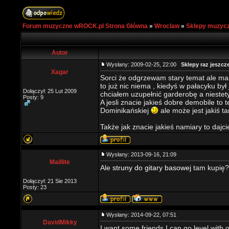
Forum muzyczne wROCK.pl Strona Główna
»
Wroclaw
»
Sklepy muzyc
Autor
Wysłany: 2009-02-25, 22:00
Sklepy raz jeszcz
Xagar
Sorci że odgrzewam stary temat ale 
to już nic niema , kiedyś w pałacyku był 
Dołączył: 25 Lut 2009
chciałem uzupełnić garderobę a niestet
Posty: 9
A jesli znacie jakieś dobre demobile to 
Dominikańskiej
ale może jest jakiś t
Także jak znacie jakieś namiary to dajc
Wysłany: 2013-09-16, 21:09
Maillite
Ale
struny do gitary basowej
tam kupię?
Dołączył: 21 Sie 2013
Posty: 23
Wysłany: 2014-09-22, 07:51
DavidMikky
I want some friends I can go level with