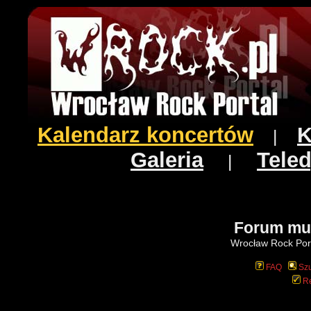
Kalendarz koncertów
K
|
Galeria
Teled
|
Forum mu
Wrocław Rock Port
FAQ
Szu
Re