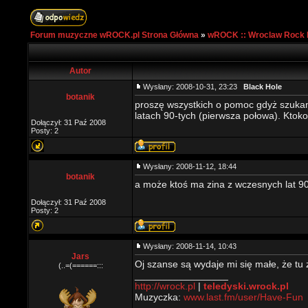
Forum muzyczne wROCK.pl Strona Główna
»
wROCK :: Wroclaw Rock 
Autor
Wysłany: 2008-10-31, 23:23
Black Hole
botanik
proszę wszystkich o pomoc gdyż szukam
latach 90-tych (pierwsza połowa). Ktoko
Dołączył: 31 Paź 2008
Posty: 2
Wysłany: 2008-11-12, 18:44
botanik
a może ktoś ma zina z wczesnych lat 9
Dołączył: 31 Paź 2008
Posty: 2
Wysłany: 2008-11-14, 10:43
Jars
Oj szanse są wydaje mi się małe, że tu 
(..=(======:::
_________________
http://wrock.pl
|
teledyski.wrock.pl
Muzyczka:
www.last.fm/user/Have-Fun