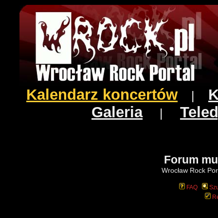
Kalendarz koncertów
K
|
Galeria
Teled
|
Forum mu
Wrocław Rock Port
FAQ
Szu
Re