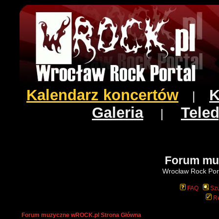
Kalendarz koncertów
K
|
Galeria
Teled
|
Forum mu
Wrocław Rock Port
FAQ
Szu
Re
Forum muzyczne wROCK.pl Strona Główna