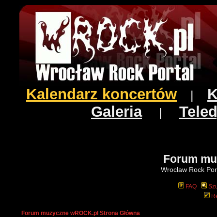
Kalendarz koncertów
K
|
Galeria
Teled
|
Forum mu
Wrocław Rock Port
FAQ
Szu
Re
Forum muzyczne wROCK.pl Strona Główna