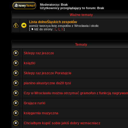
Moderatorzy: Brak
Użytkownicy przeglądający to forum: Brak
Ważne tematy
Lista dolnoŚląskich zespołów
pomóż tworzya listę zespołów z Wrocławia i okolic
[
Idź do strony:
1
,
2
,
3
]
Tematy
Sklepy raz jeszcze
książki
Sklepy raz jeszcze Poratujcie
pianino akustyczne do20 tysi
Czy w Wrocławiu można otrzymać gramofon z funkcją nagrywan
Grające rurki
księgarnia muzyczna
Chciałbym kupić sobie jakiś dobry wzmacniacz