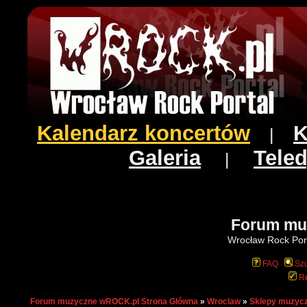
Kalendarz koncertów
K
|
Galeria
Teled
|
Forum mu
Wrocław Rock Port
FAQ
Szu
Re
Forum muzyczne wROCK.pl Strona Główna
»
Wroclaw
»
Sklepy muzyc