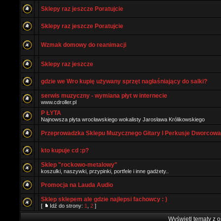
Sklepy raz jeszcze Poratujcie
Sklepy raz jeszcze Poratujcie
Wzmak domowy do reanimacji
Sklepy raz jeszcze
gdzie we Wro kupię używany sprzęt nagłaśniający do salki?
serwis muzyczny - wymiana płyt w internecie
www.cdroller.pl
P ŁYTA
Najnowsza płyta wrocławskiego wokalisty Jarosława Królikowskiego
Przeprowadzka Sklepu Muzycznego Gitary I Perkusje Dworcowa
kto kupuje cd :p?
Sklep "rockowo-metalowy"
koszulki, naszywki, przypinki, portfele i inne gadżety..
Promocja na Lauda Audio
Sklep sklepem ale gdzie najlepsi fachowcy : )
[
Idź do strony:
1
,
2
]
Wyświetl tematy z o