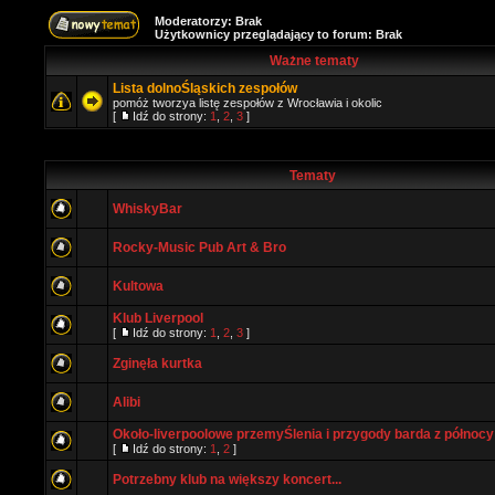
Moderatorzy: Brak
Użytkownicy przeglądający to forum: Brak
Ważne tematy
Lista dolnoŚląskich zespołów
pomóż tworzya listę zespołów z Wrocławia i okolic
[
Idź do strony:
1
,
2
,
3
]
Tematy
WhiskyBar
Rocky-Music Pub Art & Bro
Kultowa
Klub Liverpool
[
Idź do strony:
1
,
2
,
3
]
Zginęła kurtka
Alibi
Około-liverpoolowe przemyŚlenia i przygody barda z północy
[
Idź do strony:
1
,
2
]
Potrzebny klub na większy koncert...