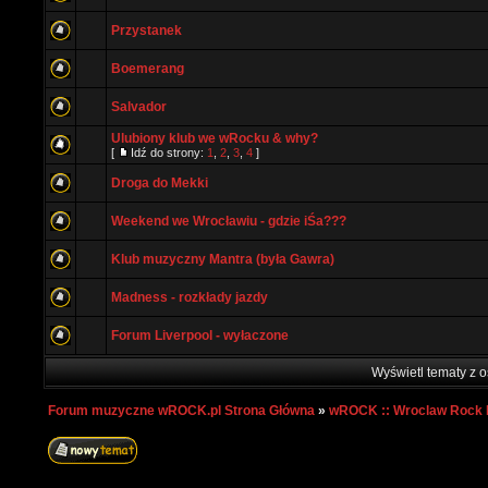
Przystanek
Boemerang
Salvador
Ulubiony klub we wRocku & why?
[
Idź do strony:
1
,
2
,
3
,
4
]
Droga do Mekki
Weekend we Wrocławiu - gdzie iŚa???
Klub muzyczny Mantra (była Gawra)
Madness - rozkłady jazdy
Forum Liverpool - wyłaczone
Wyświetl tematy z o
Forum muzyczne wROCK.pl Strona Główna
»
wROCK :: Wroclaw Rock 