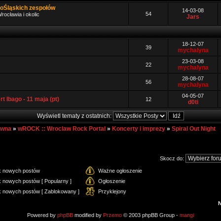
noŚląskich zespołów
14-03-08
54
rocławia i okolic
Jars
18-12-07
39
mychalyna
23-03-08
22
mychalyna
28-08-07
56
mychalyna
04-05-07
t Ibago - 11 maja (pt)
12
d0ti
Wyświetl tematy z ostatnich:
ówna
»
wROCK :: Wroclaw Rock Portal
»
Koncerty i imprezy
»
Spiral Out Night
Skocz do:
k nowych postów
Ważne ogłoszenie
 nowych postów [ Popularny ]
Ogłoszenie
k nowych postów [ Zablokowany ]
Przyklejony
Powered by
phpBB
modified by
Przemo
© 2003 phpBB Group -
mangi