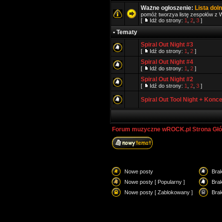
Ważne ogłoszenie:
Lista dol
pomóż tworzya listę zespołów z W
[
Idź do strony:
1
,
2
,
3
]
• Tematy
Spiral Out Night #3
[
Idź do strony:
1
,
2
]
Spiral Out Night #4
[
Idź do strony:
1
,
2
]
Spiral Out Night #2
[
Idź do strony:
1
,
2
,
3
]
Spiral Out Tool Night + Koncer
Forum muzyczne wROCK.pl Strona Gł
Nowe posty
Bra
Nowe posty [ Popularny ]
Brak
Nowe posty [ Zablokowany ]
Bra