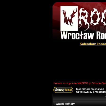
Kalendarz konc
Forum muzyczne wROCK.pl Strona Gł
Moderator:
mychalyna
Użytkownicy przeglądaj
• Ważne tematy