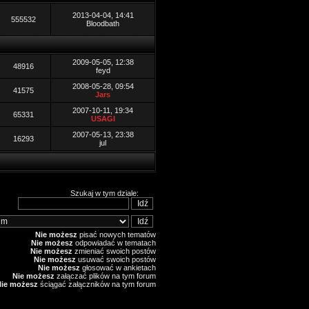
2013-04-04, 14:41
555532
Bloodbath
2009-05-05, 12:38
48916
feyd
2008-05-28, 09:54
41575
Jars
2007-10-11, 19:34
65331
USAGI
2007-05-13, 23:38
16293
jul
Szukaj w tym dziale:
Nie możesz
pisać nowych tematów
Nie możesz
odpowiadać w tematach
Nie możesz
zmieniać swoich postów
Nie możesz
usuwać swoich postów
Nie możesz
głosować w ankietach
Nie możesz
załączać plików na tym forum
Nie możesz
ściągać załączników na tym forum