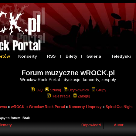
ertów
Koncerty
RSS
Bilety
Galeria
Teledyski
|
|
|
|
|
Forum muzyczne wROCK.pl
Wrocław Rock Portal - dyskusje, koncerty, zespoły
FAQ
Szukaj
Użytkownicy
Grupy
Rejestracja
Zaloguj
ówna
»
wROCK :: Wroclaw Rock Portal
»
Koncerty i imprezy
»
Spiral Out Night
ący to forum: Brak
Tematy
Odpowiedzi
Autor