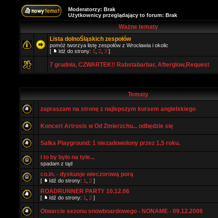
Moderatorzy: Brak
Użytkownicy przeglądający to forum: Brak
Ważne tematy
Lista dolnoŚląskich zespołów
pomóż tworzya listę zespołów z Wrocławia i okolic
[
Idź do strony:
1
,
2
,
3
]
7 grudnia, CZWARTEK!! Rabstabarbar, Afterglow,Request
Tematy
zapraszam na stronę z najlepszym kursem angielskiego
Koncert Artrosis w Od Zmierzchu... odbędzie się
Salka Playground: 1 niezadowolony przez 1,5 roku.
i to by było na tyle...
spadam z tąd
co.in. - dyskusje wieczorową porą
[
Idź do strony:
1
,
2
]
ROADRUNNER PARTY 10.12.06
[
Idź do strony:
1
,
2
]
Otwarcie sezonu snowboardowego - NONAME - 09.12.2006