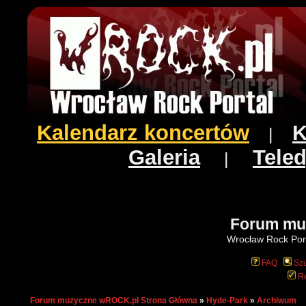
Kalendarz koncertów
K
|
Galeria
Teled
|
Forum mu
Wrocław Rock Port
FAQ
Szu
Re
Forum muzyczne wROCK.pl Strona Główna
»
Hyde-Park
»
Archiwum