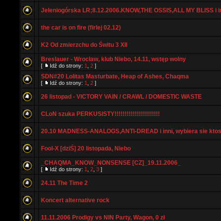
Jeleniogórska LR;8.12.2006.KNOW,THE OSSIS,ALL MY BLISS i i
the car is on fire (firlej 02.12)
K2 Od zmierzchu do Świtu 3 XII
Breslauer - Wrocław, klub Niebo, 14.11, wstęp wolny
[
Idź do strony:
1
,
2
]
SDN#20 Lolitas Masturbate, Heap of Ashes, Chaqma
[
Idź do strony:
1
,
2
]
26 listopad - VICTORY VAIN / CRAWL / DOMESTIC WASTE
CLoN szuka PERKUSISTY!!!!!!!!!!!!!!!!!!!!!!!
20.10 MADNESS-ANALOGS,ANTI-DREAD i inni, wybiera sie kto
Fool-X [dziŚ] 20 listopada, Niebo
_CHAQMA_KNOW_NONSENSE [CZ]_19.11.2006_
[
Idź do strony:
1
,
2
,
3
]
24.11 The Time 2
Koncert alternative rock
11.11.2006 Prodigy vs NIN Party, Wagon, 0 zł