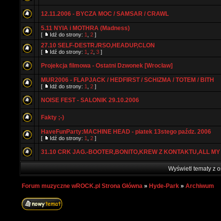
12.11.2006 - BYCZA MOC / SAMSAR / CRAWL
5.11 NYIA i MOTHRA (Madness)
[
Idź do strony:
1
,
2
]
27.10 SELF-DESTR./RSO,HEADUP,CLON
[
Idź do strony:
1
,
2
,
3
]
Projekcja filmowa - Ostatni Dzwonek [Wrocław]
MUR2006 - FLAPJACK / HEDFIRST / SCHIZMA / TOTEM / BITH
[
Idź do strony:
1
,
2
]
NOISE FEST - SALONIK 29.10.2006
Fakty ;-)
HaveFunParty:MACHINE HEAD - piatek 13stego paźdz. 2006
[
Idź do strony:
1
,
2
]
31.10 CRK JAG.-BOOTER,BONITO,KREW Z KONTAKTU,ALL MY
Wyświetl tematy z o
Forum muzyczne wROCK.pl Strona Główna
»
Hyde-Park
»
Archiwum