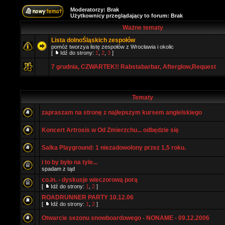
Moderatorzy: Brak
Użytkownicy przeglądający to forum: Brak
Ważne tematy
Lista dolnoŚląskich zespołów
pomóż tworzya listę zespołów z Wrocławia i okolic
[
Idź do strony:
1
,
2
,
3
]
7 grudnia, CZWARTEK!! Rabstabarbar, Afterglow,Request
Tematy
zapraszam na stronę z najlepszym kursem angielskiego
Koncert Artrosis w Od Zmierzchu... odbędzie się
Salka Playground: 1 niezadowolony przez 1,5 roku.
i to by było na tyle...
spadam z tąd
co.in. - dyskusje wieczorową porą
[
Idź do strony:
1
,
2
]
ROADRUNNER PARTY 10.12.06
[
Idź do strony:
1
,
2
]
Otwarcie sezonu snowboardowego - NONAME - 09.12.2006