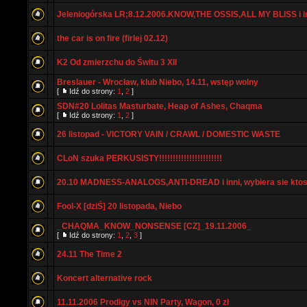
Jeleniogórska LR;8.12.2006.KNOW,THE OSSIS,ALL MY BLISS i i
the car is on fire (firlej 02.12)
K2 Od zmierzchu do Świtu 3 XII
Breslauer - Wrocław, klub Niebo, 14.11, wstęp wolny
[
Idź do strony:
1
,
2
]
SDN#20 Lolitas Masturbate, Heap of Ashes, Chaqma
[
Idź do strony:
1
,
2
]
26 listopad - VICTORY VAIN / CRAWL / DOMESTIC WASTE
CLoN szuka PERKUSISTY!!!!!!!!!!!!!!!!!!!!!!!
20.10 MADNESS-ANALOGS,ANTI-DREAD i inni, wybiera sie kto
Fool-X [dziŚ] 20 listopada, Niebo
_CHAQMA_KNOW_NONSENSE [CZ]_19.11.2006_
[
Idź do strony:
1
,
2
,
3
]
24.11 The Time 2
Koncert alternative rock
11.11.2006 Prodigy vs NIN Party, Wagon, 0 zł