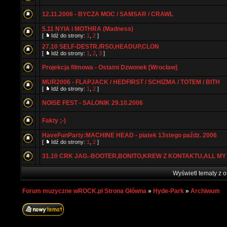
12.11.2006 - BYCZA MOC / SAMSAR / CRAWL
5.11 NYIA i MOTHRA (Madness)
[
Idź do strony:
1
,
2
]
27.10 SELF-DESTR./RSO,HEADUP,CLON
[
Idź do strony:
1
,
2
,
3
]
Projekcja filmowa - Ostatni Dzwonek [Wrocław]
MUR2006 - FLAPJACK / HEDFIRST / SCHIZMA / TOTEM / BITH
[
Idź do strony:
1
,
2
]
NOISE FEST - SALONIK 29.10.2006
Fakty ;-)
HaveFunParty:MACHINE HEAD - piatek 13stego paźdz. 2006
[
Idź do strony:
1
,
2
]
31.10 CRK JAG.-BOOTER,BONITO,KREW Z KONTAKTU,ALL MY
Wyświetl tematy z o
Forum muzyczne wROCK.pl Strona Główna
»
Hyde-Park
»
Archiwum