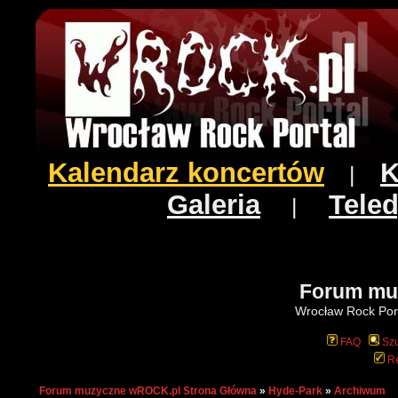
Kalendarz koncertów
K
|
Galeria
Teled
|
Forum mu
Wrocław Rock Port
FAQ
Szu
Re
Forum muzyczne wROCK.pl Strona Główna
»
Hyde-Park
»
Archiwum