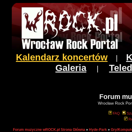
Kalendarz koncertów
K
|
Galeria
Teled
|
Forum mu
Wrocław Rock Port
FAQ
Szu
Re
Forum muzyczne wROCK.pl Strona Główna
»
Hyde-Park
»
Gry/Komput