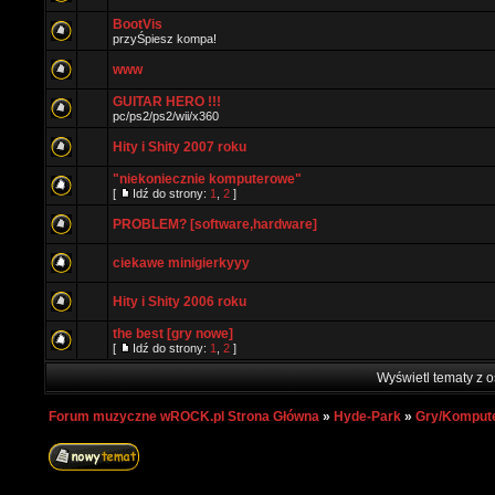
BootVis
przyŚpiesz kompa!
www
GUITAR HERO !!!
pc/ps2/ps2/wii/x360
Hity i Shity 2007 roku
"niekoniecznie komputerowe"
[
Idź do strony:
1
,
2
]
PROBLEM? [software,hardware]
ciekawe minigierkyyy
Hity i Shity 2006 roku
the best [gry nowe]
[
Idź do strony:
1
,
2
]
Wyświetl tematy z o
Forum muzyczne wROCK.pl Strona Główna
»
Hyde-Park
»
Gry/Komput