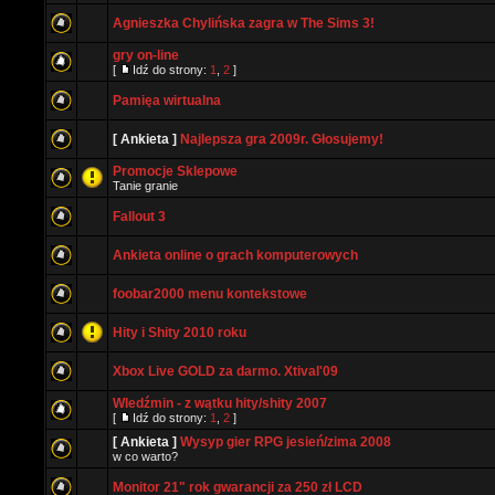
Agnieszka Chylińska zagra w The Sims 3!
gry on-line
[
Idź do strony:
1
,
2
]
Pamięa wirtualna
[ Ankieta ]
Najlepsza gra 2009r. Głosujemy!
Promocje Sklepowe
Tanie granie
Fallout 3
Ankieta online o grach komputerowych
foobar2000 menu kontekstowe
Hity i Shity 2010 roku
Xbox Live GOLD za darmo. Xtival'09
WIedźmin - z wątku hity/shity 2007
[
Idź do strony:
1
,
2
]
[ Ankieta ]
Wysyp gier RPG jesień/zima 2008
w co warto?
Monitor 21" rok gwarancji za 250 zł LCD