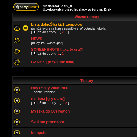
Moderator:
dzix_x
Użytkownicy przeglądający to forum: Brak
Ważne tematy
Lista dolnoŚląskich zespołów
pomóż tworzya listę zespołów z Wrocławia i okolic
[
Idź do strony:
1
,
2
,
3
]
NEWS!
[niusy ze Świata gier]
SCREENSHOTS [jaka to gra?]
[
Idź do strony:
1
,
2
]
GAMEZ! [przydatne linki]
Tematy
Hity i Shity 2008 roku
--game--ranking--
the best [gry stare]
[
Idź do strony:
1
,
2
,
3
]
Myszka do Overwatch
Szukam procesora
komputer