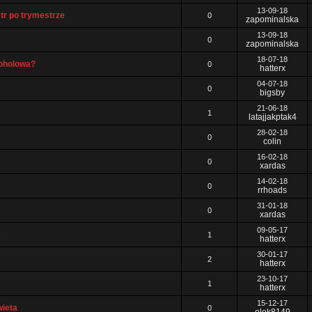
13-09-18
tr po trymestrze
0
zapominalska
13-09-18
0
zapominalska
18-07-18
oholowa?
0
hatterx
04-07-18
0
bigsby
21-06-18
1
latajjakptak4
28-02-18
0
colin
16-02-18
0
xardas
14-02-18
0
rrhoads
31-01-18
0
xardas
09-05-17
e
1
hatterx
30-01-17
2
hatterx
23-10-17
1
hatterx
15-12-17
wieta
0