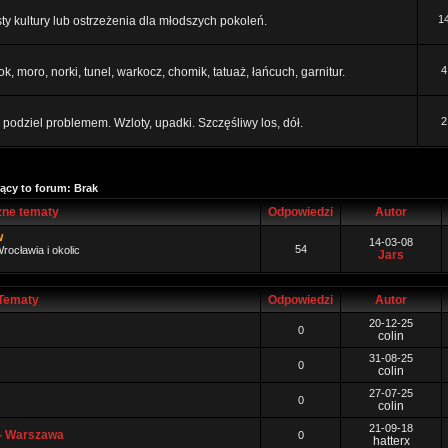
1
ty kultury lub ostrzeżenia dla młodszych pokoleń.
4
ok, moro, norki, tunel, warkocz, chomik, tatuaż, łańcuch, garnitur.
2
podziel problemem. Wzloty, upadki. Szczęśliwy los, dół.
ący to forum: Brak
ne tematy
Odpowiedzi
Autor
w
14-03-08
54
rocławia i okolic
Jars
Tematy
Odpowiedzi
Autor
20-12-25
0
colin
31-08-25
0
colin
27-07-25
0
colin
21-09-18
 - Warszawa
0
hatterx