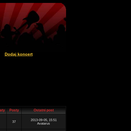
Dodaj koncert
|
aty
Posty
Ostatni post
2013-09-05, 15:51
37
Avatarus