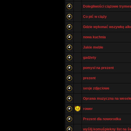
Dolegliwości ciążowe trymes
Co pić w ciąży
Gdzie wykonać wszywkę alk
nowa kuchnia
Jakie meble
gadżety
pomysł na prezent
prezent
sesje zdjęciowe
Oprawa muzyczna na wesel
rower
Prezent dla noworodka
wyślij komuśpiekny list na ś