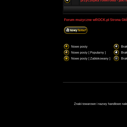
przyczepka rowerowa - jaki 
Forum muzyczne wROCK.pl Strona Gł
Nowe posty
Bra
Nowe posty [ Popularny ]
Brak
Nowe posty [ Zablokowany ]
Bra
Znaki towarowe i nazwy handlowe należ