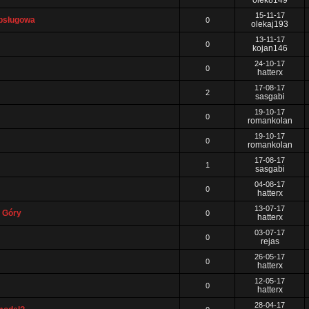
olek8149
15-11-17
obsługowa
0
olekaj193
13-11-17
0
kojan146
24-10-17
0
hatterx
17-08-17
2
sasgabi
19-10-17
0
romankolan
19-10-17
0
romankolan
17-08-17
1
sasgabi
04-08-17
0
hatterx
13-07-17
j Góry
0
hatterx
03-07-17
0
rejas
26-05-17
0
hatterx
12-05-17
0
hatterx
28-04-17