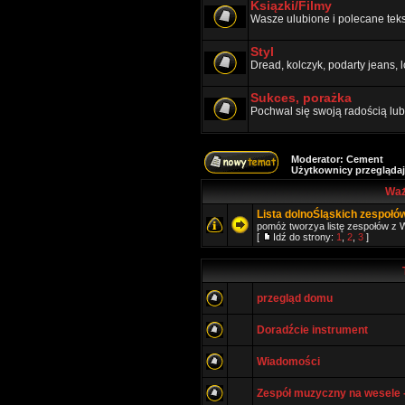
Ksiązki/Filmy
Wasze ulubione i polecane teks
Styl
Dread, kolczyk, podarty jeans, l
Sukces, porażka
Pochwal się swoją radością lub 
Moderator:
Cement
Użytkownicy przeglądaj
Waż
Lista dolnoŚląskich zespołó
pomóż tworzya listę zespołów z W
[
Idź do strony:
1
,
2
,
3
]
przegląd domu
Doradźcie instrument
Wiadomości
Zespół muzyczny na wesele