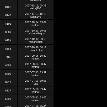
olek8149
2017-11-15, 00:32
8152
olekaj193
2017-11-13, 18:45
8146
kojan146
2017-10-24, 13:07
8191
hatterx
2017-10-23, 10:06
8581
rockowaMagda
2017-10-19, 00:19
8119
romankolan
2017-10-19, 00:12
8368
romankolan
2017-09-06, 10:59
7465
hatterx
2017-08-04, 08:47
8458
hatterx
2017-07-13, 13:39
8509
hatterx
2017-07-03, 19:05
8719
rejas
2017-05-26, 09:42
6337
hatterx
2017-05-12, 13:03
6799
hatterx
2017-04-28, 15:34