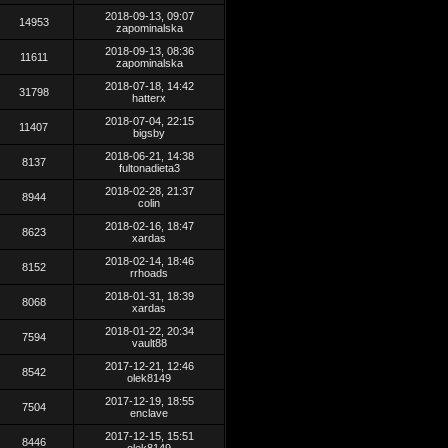
2018-09-13, 09:07
14953
zapominalska
2018-09-13, 08:36
11611
zapominalska
2018-07-18, 14:42
31798
hatterx
2018-07-04, 22:15
11407
bigsby
2018-06-21, 14:38
8137
fultonadieta3
2018-02-28, 21:37
8944
colin
2018-02-16, 18:47
8623
xardas
2018-02-14, 18:46
8152
rrhoads
2018-01-31, 18:39
8068
xardas
2018-01-22, 20:34
7594
vault88
2017-12-21, 12:46
8542
olek8149
2017-12-19, 18:55
7504
enclave
2017-12-15, 15:51
8446