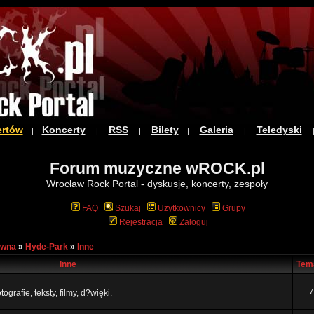
ertów
Koncerty
RSS
Bilety
Galeria
Teledyski
|
|
|
|
|
Forum muzyczne wROCK.pl
Wrocław Rock Portal - dyskusje, koncerty, zespoły
FAQ
Szukaj
Użytkownicy
Grupy
Rejestracja
Zaloguj
ówna
»
Hyde-Park
»
Inne
Inne
Tem
7
ografie, teksty, filmy, d?więki.