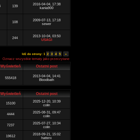
2016-04-04, 17:38
4
139
kania900
2009-07-13, 17:18
108
sewer
2013-10-04, 03:50
244
USAGI
Idź do strony:
1
2
3
4
5
»
Oznacz wszystkie tematy jako przeczytane
Wyświetleń
Ostatni post
2013-04-04, 14:41
555418
Bloodbath
Wyświetleń
Ostatni post
2025-12-20, 10:39
15100
colin
2025-08-31, 09:47
4444
colin
2025-07-27, 10:34
7237
colin
2018-09-21, 15:02
19612
hatterx