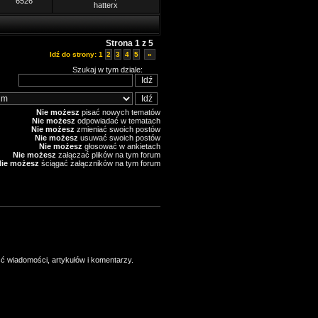
6526
hatterx
Strona
1
z
5
Idź do strony:
1
2
3
4
5
»
Szukaj w tym dziale:
Nie możesz
pisać nowych tematów
Nie możesz
odpowiadać w tematach
Nie możesz
zmieniać swoich postów
Nie możesz
usuwać swoich postów
Nie możesz
głosować w ankietach
Nie możesz
załączać plików na tym forum
Nie możesz
ściągać załączników na tym forum
ść wiadomości, artykułów i komentarzy.