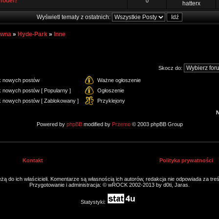
model?
0
hatterx
Wyświetl tematy z ostatnich:
ówna
»
Hyde-Park
»
Inne
Skocz do:
k nowych postów
Ważne ogłoszenie
 nowych postów [ Popularny ]
Ogłoszenie
k nowych postów [ Zablokowany ]
Przyklejony
Powered by
phpBB
modified by
Przemo
© 2003 phpBB Group
Kontakt
Polityka prywatności
ą do ich właścicieli. Komentarze są własnością ich autorów, redakcja nie odpowiada za tre
Przygotowanie i administracja: © wROCK 2002-2013 by d0ti, Jaras.
Statystyki: